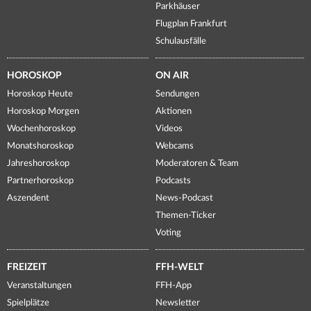
Parkhäuser
Flugplan Frankfurt
Schulausfälle
HOROSKOP
ON AIR
Horoskop Heute
Sendungen
Horoskop Morgen
Aktionen
Wochenhoroskop
Videos
Monatshoroskop
Webcams
Jahreshoroskop
Moderatoren & Team
Partnerhoroskop
Podcasts
Aszendent
News-Podcast
Themen-Ticker
Voting
FREIZEIT
FFH-WELT
Veranstaltungen
FFH-App
Spielplätze
Newsletter