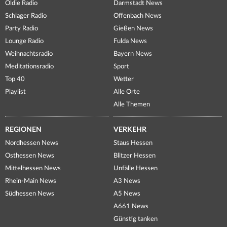
Oldie Radio
Darmstadt News
Schlager Radio
Offenbach News
Party Radio
Gießen News
Lounge Radio
Fulda News
Weihnachtsradio
Bayern News
Meditationsradio
Sport
Top 40
Wetter
Playlist
Alle Orte
Alle Themen
REGIONEN
VERKEHR
Nordhessen News
Staus Hessen
Osthessen News
Blitzer Hessen
Mittelhessen News
Unfälle Hessen
Rhein-Main News
A3 News
Südhessen News
A5 News
A661 News
Günstig tanken