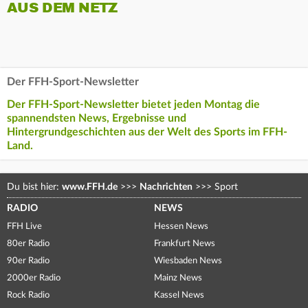
AUS DEM NETZ
Der FFH-Sport-Newsletter
Der FFH-Sport-Newsletter bietet jeden Montag die
spannendsten News, Ergebnisse und
Hintergrundgeschichten aus der Welt des Sports im FFH-
Land.
Du bist hier:
www.FFH.de
>>>
Nachrichten
>>>
Sport
RADIO
NEWS
FFH Live
Hessen News
80er Radio
Frankfurt News
90er Radio
Wiesbaden News
2000er Radio
Mainz News
Rock Radio
Kassel News