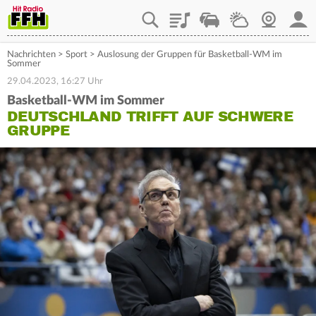
Playlist
Staupilot
Wetter
Webcam
Mein
Nachrichten
>
Sport
>
Auslosung der Gruppen für Basketball-WM im
Sommer
29.04.2023, 16:27 Uhr
Basketball-WM im Sommer
DEUTSCHLAND TRIFFT AUF SCHWERE
GRUPPE