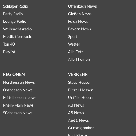
Schlager Radio
Offenbach News
Party Radio
Gießen News
Lounge Radio
Fulda News
Weihnachtsradio
Bayern News
Meditationsradio
Sport
Top 40
Wetter
Playlist
Alle Orte
Alle Themen
REGIONEN
VERKEHR
Nordhessen News
Staus Hessen
Osthessen News
Blitzer Hessen
Mittelhessen News
Unfälle Hessen
Rhein-Main News
A3 News
Südhessen News
A5 News
A661 News
Günstig tanken
Parkhäuser