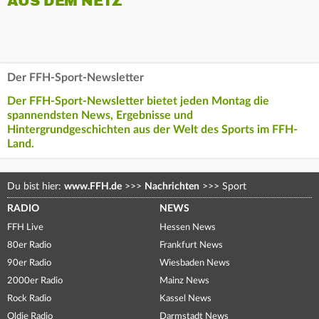
AUS DEM NETZ
Der FFH-Sport-Newsletter
Der FFH-Sport-Newsletter bietet jeden Montag die
spannendsten News, Ergebnisse und
Hintergrundgeschichten aus der Welt des Sports im FFH-
Land.
Du bist hier:
www.FFH.de
>>>
Nachrichten
>>>
Sport
RADIO
NEWS
FFH Live
Hessen News
80er Radio
Frankfurt News
90er Radio
Wiesbaden News
2000er Radio
Mainz News
Rock Radio
Kassel News
Oldie Radio
Darmstadt News