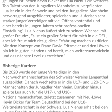
gelungen ist, neben Kevin Bicker mit Lua Niehus ein weiteres
Top-Talent von den Jungadlern Mannheim zu verpflichten.
Lua ist ein in der Schweiz und bei den Jungadlern Mannheim
hervorragend ausgebildeter, spielerisch und läuferisch sehr
starker junger Verteidiger mit viel Offensivpotential und
einer bereits in jungen Jahren sehr professionellen
Einstellung“. Lua Niehus äußert sich zu seinem Wechsel mit
großer Freude: „Es ist ein großer Schritt für mich in die DEL,
aber ich freue mich riesig, diese Erfahrung machen zu dürfen.
Mit dem Konzept von Franz-David Fritzmeier und den Löwen
bin ich in guten Händen und bereit, mich weiterzuentwickeln
und das nächste Level zu erreichen.“
Bisherige Karriere
Bis 2020 wurde der junge Verteidiger in den
Nachwuchsmannschaften des Schweizer Vereins Langenthal
ausgebildet. Danach wechselte er in die U17- und U20-DNL-
Mannschaften der Jungadler Mannheim. Darüber hinaus
spielte Lua auch für die U17- und U18-
Nationalmannschaften, zuletzt zusammen mit Neu-Löwe
Kevin Bicker für Team Deutschland bei der U18-
Weltmeisterschaft in der Schweiz. Lua Niehus erhält bei den