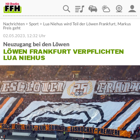
Playlist
Staupilot
Wetter
Webcam
Mein
Nachrichten
>
Sport
>
Lua Niehus wird Teil der Löwen Frankfurt, Markus
Freis geht
02.05.2023, 12:32 Uhr
Neuzugang bei den Löwen
LÖWEN FRANKFURT VERPFLICHTEN
LUA NIEHUS