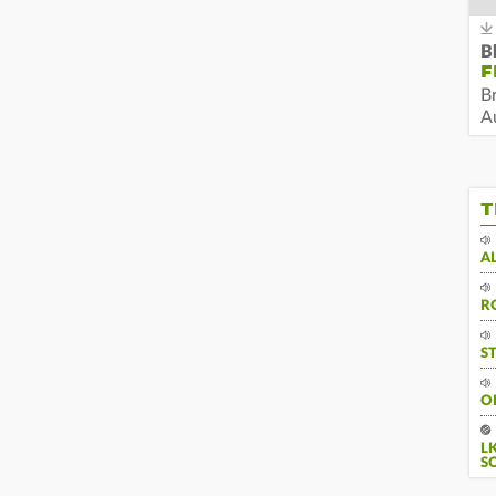
B
F
B
Au
T
A
R
S
O
L
S