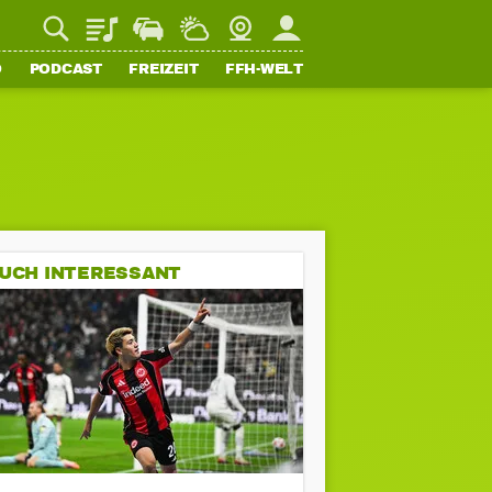
Playlist
Staupilot
Wetter
Webcam
Mein FFH
O
PODCAST
FREIZEIT
FFH-WELT
UCH INTERESSANT