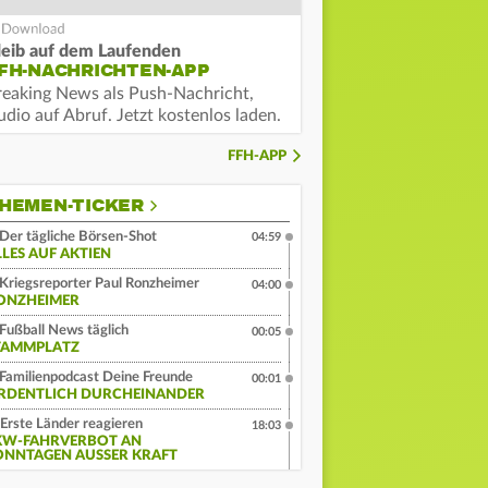
leib auf dem Laufenden
FH-NACHRICHTEN-APP
reaking News als Push-Nachricht,
dio auf Abruf. Jetzt kostenlos laden.
FFH-APP
HEMEN-TICKER
Der tägliche Börsen-Shot
04:59
LLES AUF AKTIEN
Kriegsreporter Paul Ronzheimer
04:00
ONZHEIMER
Fußball News täglich
00:05
TAMMPLATZ
Familienpodcast Deine Freunde
00:01
RDENTLICH DURCHEINANDER
Erste Länder reagieren
18:03
KW-FAHRVERBOT AN
ONNTAGEN AUSSER KRAFT