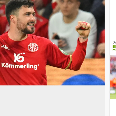
Do
E
MI