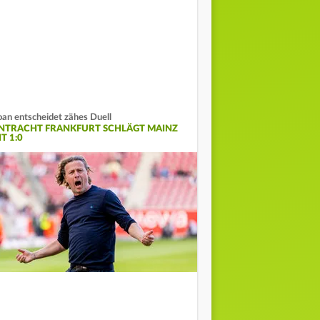
an entscheidet zähes Duell
INTRACHT FRANKFURT SCHLÄGT MAINZ
T 1:0