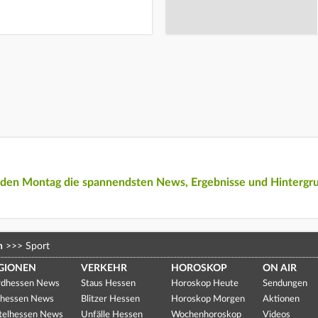
eden Montag die spannendsten News, Ergebnisse und Hintergr
n
>>>
Sport
GIONEN
VERKEHR
HOROSKOP
ON AIR
dhessen News
Staus Hessen
Horoskop Heute
Sendungen
hessen News
Blitzer Hessen
Horoskop Morgen
Aktionen
telhessen News
Unfälle Hessen
Wochenhoroskop
Videos