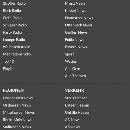
2000er Radio
Mainz News
Rock Radio
Kassel News
Oldie Radio
Darmstadt News
Schlager Radio
Offenbach News
Party Radio
Gießen News
Lounge Radio
Fulda News
Weihnachtsradio
Bayern News
Meditationsradio
Sport
Top 40
Wetter
Playlist
Alle Orte
Alle Themen
REGIONEN
VERKEHR
Nordhessen News
Staus Hessen
Osthessen News
Blitzer Hessen
Mittelhessen News
Unfälle Hessen
Rhein-Main News
A3 News
Südhessen News
A5 News