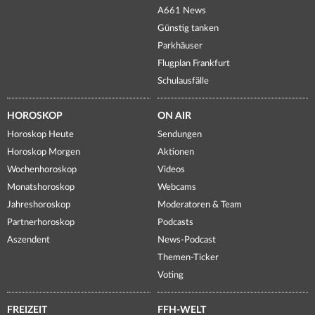
A661 News
Günstig tanken
Parkhäuser
Flugplan Frankfurt
Schulausfälle
HOROSKOP
ON AIR
Horoskop Heute
Sendungen
Horoskop Morgen
Aktionen
Wochenhoroskop
Videos
Monatshoroskop
Webcams
Jahreshoroskop
Moderatoren & Team
Partnerhoroskop
Podcasts
Aszendent
News-Podcast
Themen-Ticker
Voting
FREIZEIT
FFH-WELT