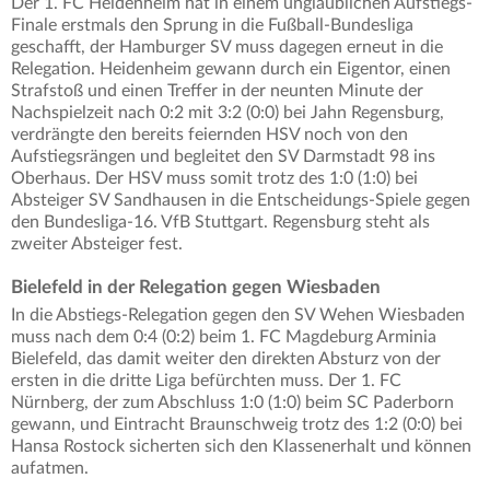
Der 1. FC Heidenheim hat in einem unglaublichen Aufstiegs-
Finale erstmals den Sprung in die Fußball-Bundesliga
geschafft, der Hamburger SV muss dagegen erneut in die
Relegation. Heidenheim gewann durch ein Eigentor, einen
Strafstoß und einen Treffer in der neunten Minute der
Nachspielzeit nach 0:2 mit 3:2 (0:0) bei Jahn Regensburg,
verdrängte den bereits feiernden HSV noch von den
Aufstiegsrängen und begleitet den SV Darmstadt 98 ins
Oberhaus. Der HSV muss somit trotz des 1:0 (1:0) bei
Absteiger SV Sandhausen in die Entscheidungs-Spiele gegen
den Bundesliga-16. VfB Stuttgart. Regensburg steht als
zweiter Absteiger fest.
Bielefeld in der Relegation gegen Wiesbaden
In die Abstiegs-Relegation gegen den SV Wehen Wiesbaden
muss nach dem 0:4 (0:2) beim 1. FC Magdeburg Arminia
Bielefeld, das damit weiter den direkten Absturz von der
ersten in die dritte Liga befürchten muss. Der 1. FC
Nürnberg, der zum Abschluss 1:0 (1:0) beim SC Paderborn
gewann, und Eintracht Braunschweig trotz des 1:2 (0:0) bei
Hansa Rostock sicherten sich den Klassenerhalt und können
aufatmen.