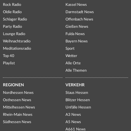
Rock Radio
Kassel News
Oldie Radio
Darmstadt News
Schlager Radio
Offenbach News
Party Radio
Gießen News
Lounge Radio
Fulda News
Weihnachtsradio
Bayern News
Meditationsradio
Sport
Top 40
Wetter
Playlist
Alle Orte
Alle Themen
REGIONEN
VERKEHR
Nordhessen News
Staus Hessen
Osthessen News
Blitzer Hessen
Mittelhessen News
Unfälle Hessen
Rhein-Main News
A3 News
Südhessen News
A5 News
A661 News