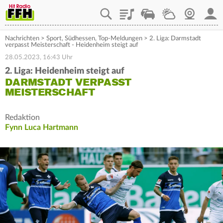
Playlist
Staupilot
Wetter
Webcam
Mein
Nachrichten
>
Sport
,
Südhessen
,
Top-Meldungen
>
2. Liga: Darmstadt
verpasst Meisterschaft - Heidenheim steigt auf
28.05.2023, 16:43 Uhr
2. Liga: Heidenheim steigt auf
DARMSTADT VERPASST
MEISTERSCHAFT
Redaktion
Fynn Luca Hartmann