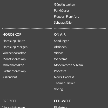
Günstig tanken
Parkhäuser
Flugplan Frankfurt
Schulausfälle
HOROSKOP
ON AIR
Horoskop Heute
Sendungen
Horoskop Morgen
Aktionen
Wochenhoroskop
Videos
Monatshoroskop
Webcams
Jahreshoroskop
Moderatoren & Team
Partnerhoroskop
Podcasts
Aszendent
News-Podcast
Themen-Ticker
Voting
FREIZEIT
FFH-WELT
Veranstaltungen
FFH-App