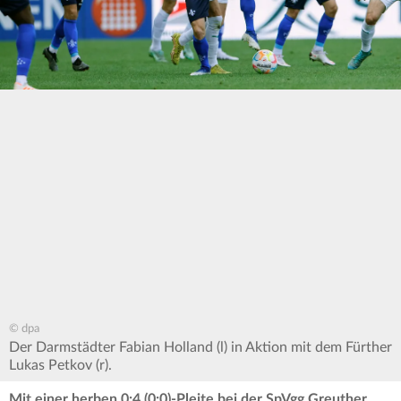
© dpa
Der Darmstädter Fabian Holland (l) in Aktion mit dem Fürther
Lukas Petkov (r).
Mit einer herben 0:4 (0:0)-Pleite bei der SpVgg Greuther