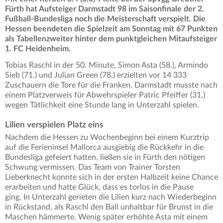
Fürth hat Aufsteiger Darmstadt 98 im Saisonfinale der 2.
Fußball-Bundesliga noch die Meisterschaft verspielt. Die
Hessen beendeten die Spielzeit am Sonntag mit 67 Punkten
als Tabellenzweiter hinter dem punktgleichen Mitaufsteiger
1. FC Heidenheim.
Tobias Raschl in der 50. Minute, Simon Asta (58.), Armindo
Sieb (71.) und Julian Green (78.) erzielten vor 14 333
Zuschauern die Tore für die Franken. Darmstadt musste nach
einem Platzverweis für Abwehrspieler Patric Pfeiffer (31.)
wegen Tätlichkeit eine Stunde lang in Unterzahl spielen.
Lilien verspielen Platz eins
Nachdem die Hessen zu Wochenbeginn bei einem Kurztrip
auf die Ferieninsel Mallorca ausgiebig die Rückkehr in die
Bundesliga gefeiert hatten, ließen sie in Fürth den nötigen
Schwung vermissen. Das Team von Trainer Torsten
Lieberknecht konnte sich in der ersten Halbzeit keine Chance
erarbeiten und hatte Glück, dass es torlos in die Pause
ging. In Unterzahl gerieten die Lilien kurz nach Wiederbeginn
in Rückstand, als Raschl den Ball unhaltbar für Brunst in die
Maschen hämmerte. Wenig später erhöhte Asta mit einem