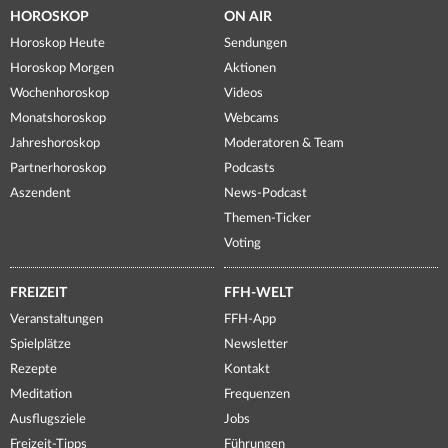
HOROSKOP
ON AIR
Horoskop Heute
Sendungen
Horoskop Morgen
Aktionen
Wochenhoroskop
Videos
Monatshoroskop
Webcams
Jahreshoroskop
Moderatoren & Team
Partnerhoroskop
Podcasts
Aszendent
News-Podcast
Themen-Ticker
Voting
FREIZEIT
FFH-WELT
Veranstaltungen
FFH-App
Spielplätze
Newsletter
Rezepte
Kontakt
Meditation
Frequenzen
Ausflugsziele
Jobs
Freizeit-Tipps
Führungen