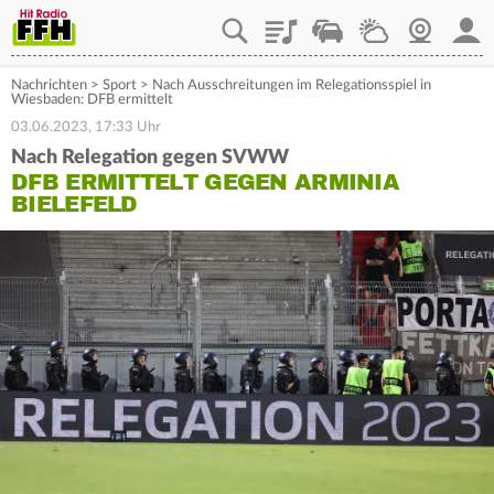
Playlist
Staupilot
Wetter
Webcam
Mein
Nachrichten
>
Sport
>
Nach Ausschreitungen im Relegationsspiel in
Wiesbaden: DFB ermittelt
03.06.2023, 17:33 Uhr
Nach Relegation gegen SVWW
DFB ERMITTELT GEGEN ARMINIA
BIELEFELD