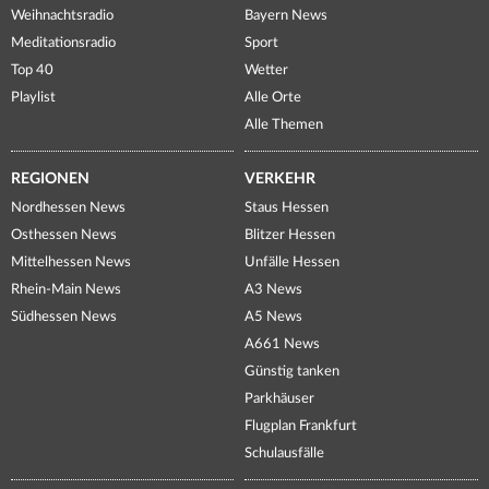
Weihnachtsradio
Bayern News
Meditationsradio
Sport
Top 40
Wetter
Playlist
Alle Orte
Alle Themen
REGIONEN
VERKEHR
Nordhessen News
Staus Hessen
Osthessen News
Blitzer Hessen
Mittelhessen News
Unfälle Hessen
Rhein-Main News
A3 News
Südhessen News
A5 News
A661 News
Günstig tanken
Parkhäuser
Flugplan Frankfurt
Schulausfälle