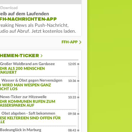
leib auf dem Laufenden
FH-NACHRICHTEN-APP
reaking News als Push-Nachricht,
dio auf Abruf. Jetzt kostenlos laden.
FFH-APP
HEMEN-TICKER
Großer Waldbrand am Gardasee
12:05
EHR ALS 200 MENSCHEN
VAKUIERT
Wasser & Obst gegen Nervensägen
10:36
O WIRD MAN WESPEN GANZ
EICHT LOS
News-Ticker zur Hitzewelle
10:33
EHR KOMMUNEN RUFEN ZUM
ASSERSPAREN AUF
Obst abgeben - Saft bekommen
09:58
IESE KELTEREIEN SIND OFFEN FÜR
LLE
Badeunglück in Marburg
08:43