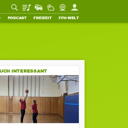
Playlist
Staupilot
Wetter
Webcam
Mein FFH
O
PODCAST
FREIZEIT
FFH-WELT
UCH INTERESSANT