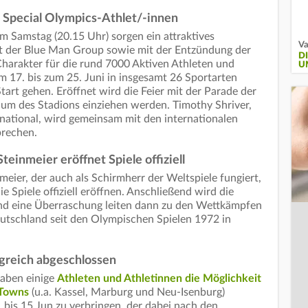
 Special Olympics-Athlet/-innen
m Samstag (20.15 Uhr) sorgen ein attraktives
Va
 der Blue Man Group sowie mit der Entzündung der
D
harakter für die rund 7000 Aktiven Athleten und
U
m 17. bis zum 25. Juni in insgesamt 26 Sportarten
tart gehen. Eröffnet wird die Feier mit der Parade der
aum des Stadions einziehen werden. Timothy Shriver,
rnational, wird gemeinsam mit den internationalen
prechen.
einmeier eröffnet Spiele offiziell
eier, der auch als Schirmherr der Weltspiele fungiert,
e Spiele offiziell eröffnen. Anschließend wird die
nd eine Überraschung leiten dann zu den Wettkämpfen
utschland seit den Olympischen Spielen 1972 in
greich abgeschlossen
haben einige
Athleten und Athletinnen die Möglichkeit
 Towns
(u.a. Kassel, Marburg und Neu-Isenburg)
 bis 15 Jun zu verbringen, der dabei nach den