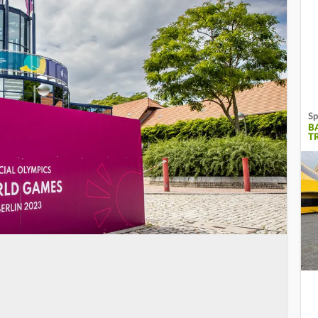
Sp
B
T