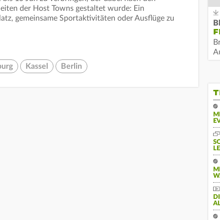
eiten der Host Towns gestaltet wurde: Ein
tz, gemeinsame Sportaktivitäten oder Ausflüge zu
B
F
B
Au
urg
Kassel
Berlin
T
M
E
S
L
M
W
D
A