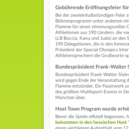
Gebührende Eröffnungsfeier für
Bei der zweieinhalbstündigen Feier a
Bühnenprogramm unter anderem mit
Flamme für einen stimmungsvollen C
Athletinnen aus 190 Ländern, die vo
(z.B Boccia, Kanu und Judo) an den S
190 Delegationen, die in den Innenr
Präsident der Special Olympics Inte
Athletensprechern die Grußworte s
Bundespräsident Frank-Walter St
Bundespräsident Frank-Walter Steinm
wird gegen Ende der Veranstaltung di
Flamme entzündet. Ein Feuerwerk u
des größten Multisport-Events in De
München über.
Host Town Program wurde erfol
Bevor die Spiele offiziell begonnen, 
bekommen in den hessischen Host
einen viertägigen Aufenthalt vom 12.