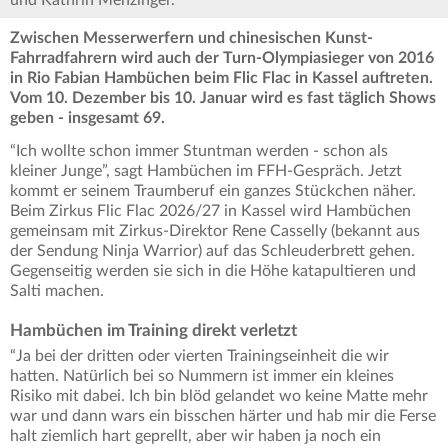
und Kathrin Menzinger.
Zwischen Messerwerfern und chinesischen Kunst-
Fahrradfahrern wird auch der Turn-Olympiasieger von 2016
in Rio Fabian Hambüchen beim Flic Flac in Kassel auftreten.
Vom 10. Dezember bis 10. Januar wird es fast täglich Shows
geben - insgesamt 69.
“Ich wollte schon immer Stuntman werden - schon als
kleiner Junge”, sagt Hambüchen im FFH-Gespräch. Jetzt
kommt er seinem Traumberuf ein ganzes Stückchen näher.
Beim Zirkus Flic Flac 2026/27 in Kassel wird Hambüchen
gemeinsam mit Zirkus-Direktor Rene Casselly (bekannt aus
der Sendung Ninja Warrior) auf das Schleuderbrett gehen.
Gegenseitig werden sie sich in die Höhe katapultieren und
Salti machen.
Hambüchen im Training direkt verletzt
“Ja bei der dritten oder vierten Trainingseinheit die wir
hatten. Natürlich bei so Nummern ist immer ein kleines
Risiko mit dabei. Ich bin blöd gelandet wo keine Matte mehr
war und dann wars ein bisschen härter und hab mir die Ferse
halt ziemlich hart geprellt, aber wir haben ja noch ein