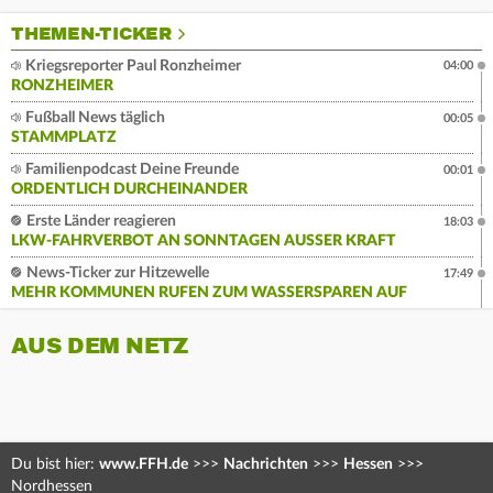
THEMEN-TICKER
Kriegsreporter Paul Ronzheimer
04:00
RONZHEIMER
Fußball News täglich
00:05
STAMMPLATZ
Familienpodcast Deine Freunde
00:01
ORDENTLICH DURCHEINANDER
Erste Länder reagieren
18:03
LKW-FAHRVERBOT AN SONNTAGEN AUSSER KRAFT
News-Ticker zur Hitzewelle
17:49
MEHR KOMMUNEN RUFEN ZUM WASSERSPAREN AUF
AUS DEM NETZ
Du bist hier:
www.FFH.de
>>>
Nachrichten
>>>
Hessen
>>>
Nordhessen