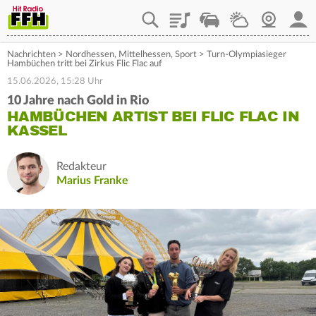
Playlist
Staupilot
Wetter
Webcam
Mein
Nachrichten
>
Nordhessen
,
Mittelhessen
,
Sport
>
Turn-Olympiasieger
Hambüchen tritt bei Zirkus Flic Flac auf
15.06.2026, 15:28 Uhr
10 Jahre nach Gold in Rio
HAMBÜCHEN ARTIST BEI FLIC FLAC IN
KASSEL
Redakteur
Marius Franke