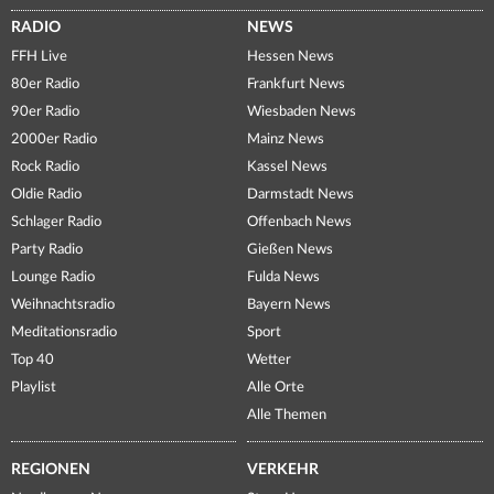
RADIO
NEWS
FFH Live
Hessen News
80er Radio
Frankfurt News
90er Radio
Wiesbaden News
2000er Radio
Mainz News
Rock Radio
Kassel News
Oldie Radio
Darmstadt News
Schlager Radio
Offenbach News
Party Radio
Gießen News
Lounge Radio
Fulda News
Weihnachtsradio
Bayern News
Meditationsradio
Sport
Top 40
Wetter
Playlist
Alle Orte
Alle Themen
REGIONEN
VERKEHR