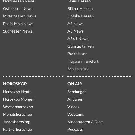
Nordhessen News
Staus Hessen
Osthessen News
Blitzer Hessen
Mittelhessen News
Unfälle Hessen
Rhein-Main News
A3 News
Südhessen News
A5 News
A661 News
Günstig tanken
Parkhäuser
Flugplan Frankfurt
Schulausfälle
HOROSKOP
ON AIR
Horoskop Heute
Sendungen
Horoskop Morgen
Aktionen
Wochenhoroskop
Videos
Monatshoroskop
Webcams
Jahreshoroskop
Moderatoren & Team
Partnerhoroskop
Podcasts