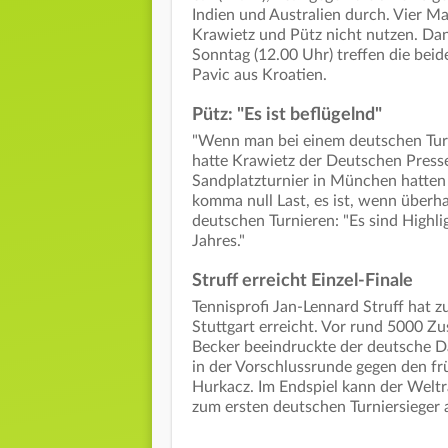
Indien und Australien durch. Vier M
Krawietz und Pütz nicht nutzen. Dan
Sonntag (12.00 Uhr) treffen die bei
Pavic aus Kroatien.
Pütz: "Es ist beflügelnd"
"Wenn man bei einem deutschen Turni
hatte Krawietz der Deutschen Presse
Sandplatzturnier in München hatten P
komma null Last, es ist, wenn überhau
deutschen Turnieren: "Es sind Highli
Jahres."
Struff erreicht Einzel-Finale
Tennisprofi Jan-Lennard Struff hat z
Stuttgart erreicht. Vor rund 5000 
Becker beeindruckte der deutsche Da
in der Vorschlussrunde gegen den f
Hurkacz. Im Endspiel kann der Weltra
zum ersten deutschen Turniersieger