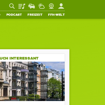
Playlist
Staupilot
Wetter
Webcam
Mein FFH
O
PODCAST
FREIZEIT
FFH-WELT
UCH INTERESSANT