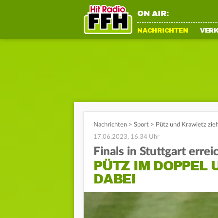
ON AIR:
NACHRICHTEN
VER
Nachrichten
>
Sport
>
Pütz und Krawietz ziehe
17.06.2023, 16:34 Uhr
Finals in Stuttgart errei
PÜTZ IM DOPPEL 
DABEI