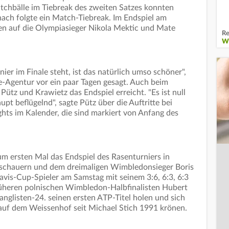
atchbälle im Tiebreak des zweiten Satzes konnten
ach folgte ein Match-Tiebreak. Im Endspiel am
den auf die Olympiasieger Nikola Mektic und Mate
Re
W
er im Finale steht, ist das natürlich umso schöner",
-Agentur vor ein paar Tagen gesagt. Auch beim
ütz und Krawietz das Endspiel erreicht. "Es ist null
pt beflügelnd", sagte Pütz über die Auftritte bei
ghts im Kalender, die sind markiert von Anfang des
um ersten Mal das Endspiel des Rasenturniers in
Zuschauern und dem dreimaligen Wimbledonsieger Boris
vis-Cup-Spieler am Samstag mit seinem 3:6, 6:3, 6:3
rüheren polnischen Wimbledon-Halbfinalisten Hubert
nglisten-24. seinen ersten ATP-Titel holen und sich
 auf dem Weissenhof seit Michael Stich 1991 krönen.