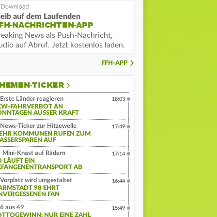
leib auf dem Laufenden
FH-NACHRICHTEN-APP
reaking News als Push-Nachricht,
dio auf Abruf. Jetzt kostenlos laden.
FFH-APP
HEMEN-TICKER
Erste Länder reagieren
18:03
KW-FAHRVERBOT AN
ONNTAGEN AUSSER KRAFT
News-Ticker zur Hitzewelle
17:49
EHR KOMMUNEN RUFEN ZUM
ASSERSPAREN AUF
Mini-Knast auf Rädern
17:14
O LÄUFT EIN
EFANGENENTRANSPORT AB
Vorplatz wird umgestaltet
16:44
ARMSTADT 98 EHRT
NVERGESSENEN FAN
6 aus 49
15:49
OTTOGEWINN: NUR EINE ZAHL