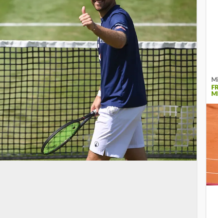
Mi
F
M