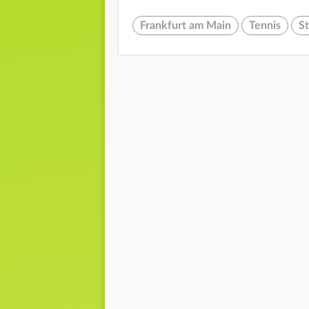
Frankfurt am Main
Tennis
St