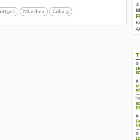
B
uttgart
München
Coburg
F
B
Au
T
L
S
M
W
S
G
D
U
L