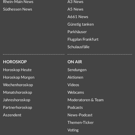
Rhein-Main News
A3 News
Südhessen News
A5 News
A661 News
Günstig tanken
Parkhäuser
Flugplan Frankfurt
Schulausfälle
HOROSKOP
ON AIR
Horoskop Heute
Sendungen
Horoskop Morgen
Aktionen
Wochenhoroskop
Videos
Monatshoroskop
Webcams
Jahreshoroskop
Moderatoren & Team
Partnerhoroskop
Podcasts
Aszendent
News-Podcast
Themen-Ticker
Voting