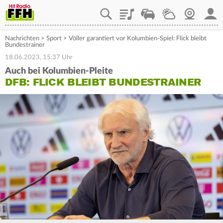
Playlist
Staupilot
Wetter
Webcam
Mein
Nachrichten
>
Sport
>
Völler garantiert vor Kolumbien-Spiel: Flick bleibt
Bundestrainer
18.06.2023, 15:37 Uhr
Auch bei Kolumbien-Pleite
DFB: FLICK BLEIBT BUNDESTRAINER