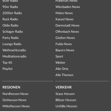
80er Radio
Frankfurt News
90er Radio
Wiesbaden News
2000er Radio
Mainz News
Rock Radio
Kassel News
Oldie Radio
Darmstadt News
Schlager Radio
Offenbach News
Party Radio
Gießen News
Lounge Radio
Fulda News
Weihnachtsradio
Bayern News
Meditationsradio
Sport
Top 40
Wetter
Playlist
Alle Orte
Alle Themen
REGIONEN
VERKEHR
Nordhessen News
Staus Hessen
Osthessen News
Blitzer Hessen
Mittelhessen News
Unfälle Hessen