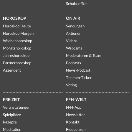
Schulausfälle
HOROSKOP
ON AIR
Horoskop Heute
Sendungen
Horoskop Morgen
Aktionen
Wochenhoroskop
Videos
Monatshoroskop
Webcams
Jahreshoroskop
Moderatoren & Team
Partnerhoroskop
Podcasts
Aszendent
News-Podcast
Themen-Ticker
Voting
FREIZEIT
FFH-WELT
Veranstaltungen
FFH-App
Spielplätze
Newsletter
Rezepte
Kontakt
Meditation
Frequenzen