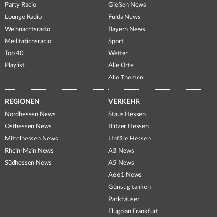
Party Radio
Gießen News
Lounge Radio
Fulda News
Weihnachtsradio
Bayern News
Meditationsradio
Sport
Top 40
Wetter
Playlist
Alle Orte
Alle Themen
REGIONEN
VERKEHR
Nordhessen News
Staus Hessen
Osthessen News
Blitzer Hessen
Mittelhessen News
Unfälle Hessen
Rhein-Main News
A3 News
Südhessen News
A5 News
A661 News
Günstig tanken
Parkhäuser
Flugplan Frankfurt