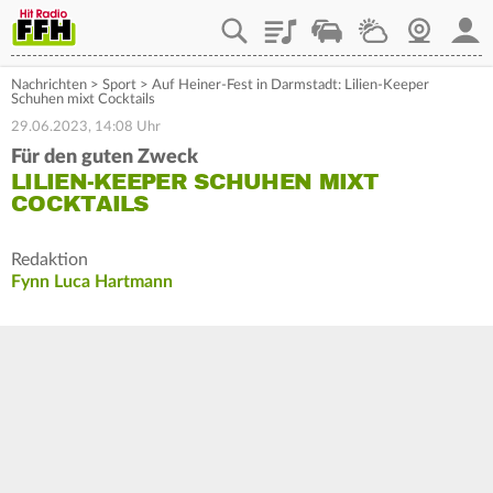
Playlist
Staupilot
Wetter
Webcam
Mein
Nachrichten
>
Sport
>
Auf Heiner-Fest in Darmstadt: Lilien-Keeper
Schuhen mixt Cocktails
29.06.2023, 14:08 Uhr
Für den guten Zweck
LILIEN-KEEPER SCHUHEN MIXT
COCKTAILS
Redaktion
Fynn Luca Hartmann