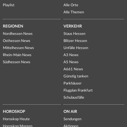
Playlist
Alle Orte
Alle Themen
REGIONEN
VERKEHR
Nordhessen News
Staus Hessen
Osthessen News
Blitzer Hessen
Mittelhessen News
Unfälle Hessen
Rhein-Main News
A3 News
Südhessen News
A5 News
A661 News
Günstig tanken
Parkhäuser
Flugplan Frankfurt
Schulausfälle
HOROSKOP
ON AIR
Horoskop Heute
Sendungen
Horoskop Morgen
Aktionen