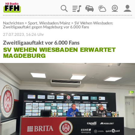
Playlist
Staupilot
Wetter
Webcam
Mein
Nachrichten
>
Sport
,
Wiesbaden/Mainz
>
SV Wehen Wiesbaden:
Zweitligaauftakt gegen Magdeburg vor 6.000 Fans
27.07.2023, 16:26 Uhr
Zweitligaauftakt vor 6.000 Fans
SV WEHEN WIESBADEN ERWARTET
MAGDEBURG