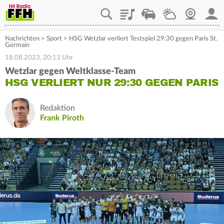
Playlist
Staupilot
Wetter
Webcam
Mein
Nachrichten
>
Sport
>
HSG Wetzlar verliert Testspiel 29:30 gegen Paris St.
Germain
18.08.2023, 20:13 Uhr
Wetzlar gegen Weltklasse-Team
HSG VERLIERT NUR 29:30 GEGEN PARIS
Redaktion
Frank Piroth