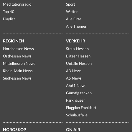
Meditationsradio
Sport
Top 40
Wetter
Playlist
Alle Orte
Alle Themen
REGIONEN
VERKEHR
Nordhessen News
Staus Hessen
Osthessen News
Blitzer Hessen
Mittelhessen News
Unfälle Hessen
Rhein-Main News
A3 News
Südhessen News
A5 News
A661 News
Günstig tanken
Parkhäuser
Flugplan Frankfurt
Schulausfälle
HOROSKOP
ON AIR