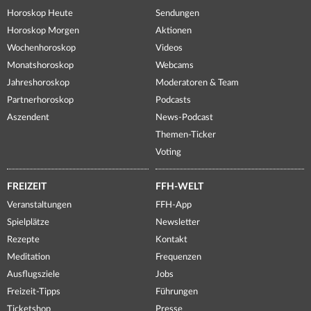
Horoskop Heute
Sendungen
Horoskop Morgen
Aktionen
Wochenhoroskop
Videos
Monatshoroskop
Webcams
Jahreshoroskop
Moderatoren & Team
Partnerhoroskop
Podcasts
Aszendent
News-Podcast
Themen-Ticker
Voting
FREIZEIT
FFH-WELT
Veranstaltungen
FFH-App
Spielplätze
Newsletter
Rezepte
Kontakt
Meditation
Frequenzen
Ausflugsziele
Jobs
Freizeit-Tipps
Führungen
Ticketshop
Presse