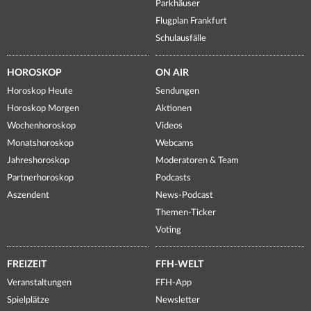
Parkhäuser
Flugplan Frankfurt
Schulausfälle
HOROSKOP
ON AIR
Horoskop Heute
Sendungen
Horoskop Morgen
Aktionen
Wochenhoroskop
Videos
Monatshoroskop
Webcams
Jahreshoroskop
Moderatoren & Team
Partnerhoroskop
Podcasts
Aszendent
News-Podcast
Themen-Ticker
Voting
FREIZEIT
FFH-WELT
Veranstaltungen
FFH-App
Spielplätze
Newsletter