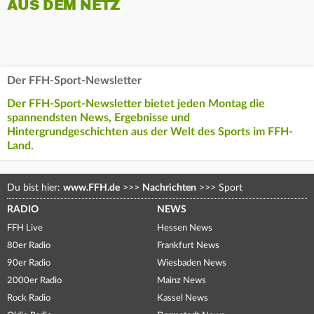
AUS DEM NETZ
Der FFH-Sport-Newsletter
Der FFH-Sport-Newsletter bietet jeden Montag die
spannendsten News, Ergebnisse und
Hintergrundgeschichten aus der Welt des Sports im FFH-
Land.
Du bist hier:
www.FFH.de
>>>
Nachrichten
>>>
Sport
RADIO
NEWS
FFH Live
Hessen News
80er Radio
Frankfurt News
90er Radio
Wiesbaden News
2000er Radio
Mainz News
Rock Radio
Kassel News