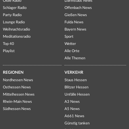
Oldie Radio
Darmstadt News
Schlager Radio
Offenbach News
Party Radio
Gießen News
Lounge Radio
Fulda News
Weihnachtsradio
Bayern News
Meditationsradio
Sport
Top 40
Wetter
Playlist
Alle Orte
Alle Themen
REGIONEN
VERKEHR
Nordhessen News
Staus Hessen
Osthessen News
Blitzer Hessen
Mittelhessen News
Unfälle Hessen
Rhein-Main News
A3 News
Südhessen News
A5 News
A661 News
Günstig tanken