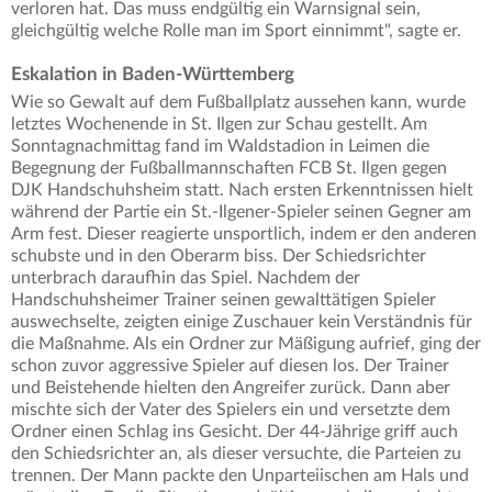
verloren hat. Das muss endgültig ein Warnsignal sein,
gleichgültig welche Rolle man im Sport einnimmt", sagte er.
Eskalation in Baden-Württemberg
Wie so Gewalt auf dem Fußballplatz aussehen kann, wurde
letztes Wochenende in St. Ilgen zur Schau gestellt. Am
Sonntagnachmittag fand im Waldstadion in Leimen die
Begegnung der Fußballmannschaften FCB St. Ilgen gegen
DJK Handschuhsheim statt. Nach ersten Erkenntnissen hielt
während der Partie ein St.-Ilgener-Spieler seinen Gegner am
Arm fest. Dieser reagierte unsportlich, indem er den anderen
schubste und in den Oberarm biss. Der Schiedsrichter
unterbrach daraufhin das Spiel. Nachdem der
Handschuhsheimer Trainer seinen gewalttätigen Spieler
auswechselte, zeigten einige Zuschauer kein Verständnis für
die Maßnahme. Als ein Ordner zur Mäßigung aufrief, ging der
schon zuvor aggressive Spieler auf diesen los. Der Trainer
und Beistehende hielten den Angreifer zurück. Dann aber
mischte sich der Vater des Spielers ein und versetzte dem
Ordner einen Schlag ins Gesicht. Der 44-Jährige griff auch
den Schiedsrichter an, als dieser versuchte, die Parteien zu
trennen. Der Mann packte den Unparteiischen am Hals und