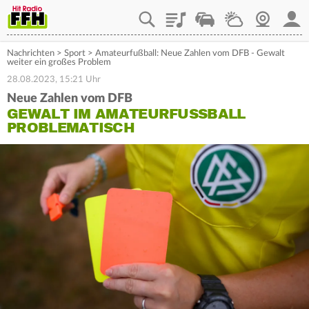
Playlist
Staupilot
Wetter
Webcam
Mein
Nachrichten
>
Sport
>
Amateurfußball: Neue Zahlen vom DFB - Gewalt
weiter ein großes Problem
28.08.2023, 15:21 Uhr
Neue Zahlen vom DFB
GEWALT IM AMATEURFUSSBALL P
ROBLEMATISCH