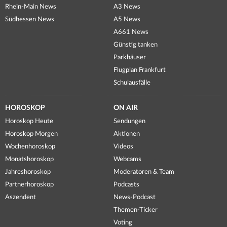
Rhein-Main News
A3 News
Südhessen News
A5 News
A661 News
Günstig tanken
Parkhäuser
Flugplan Frankfurt
Schulausfälle
HOROSKOP
ON AIR
Horoskop Heute
Sendungen
Horoskop Morgen
Aktionen
Wochenhoroskop
Videos
Monatshoroskop
Webcams
Jahreshoroskop
Moderatoren & Team
Partnerhoroskop
Podcasts
Aszendent
News-Podcast
Themen-Ticker
Voting