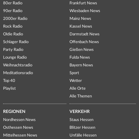
80er Radio
Frankfurt News
90er Radio
Wiesbaden News
2000er Radio
Mainz News
Rock Radio
Kassel News
Oldie Radio
Darmstadt News
Schlager Radio
Offenbach News
Party Radio
Gießen News
Lounge Radio
Fulda News
Weihnachtsradio
Bayern News
Meditationsradio
Sport
Top 40
Wetter
Playlist
Alle Orte
Alle Themen
REGIONEN
VERKEHR
Nordhessen News
Staus Hessen
Osthessen News
Blitzer Hessen
Mittelhessen News
Unfälle Hessen