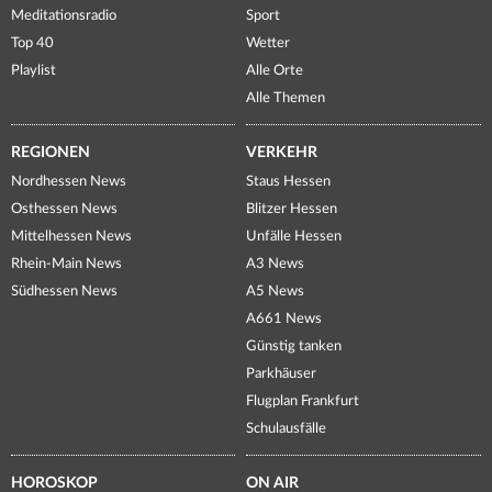
Meditationsradio
Sport
Top 40
Wetter
Playlist
Alle Orte
Alle Themen
REGIONEN
VERKEHR
Nordhessen News
Staus Hessen
Osthessen News
Blitzer Hessen
Mittelhessen News
Unfälle Hessen
Rhein-Main News
A3 News
Südhessen News
A5 News
A661 News
Günstig tanken
Parkhäuser
Flugplan Frankfurt
Schulausfälle
HOROSKOP
ON AIR