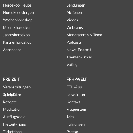
Horoskop Heute
Sendungen
Horoskop Morgen
Aktionen
Wochenhoroskop
Videos
Monatshoroskop
Webcams
Jahreshoroskop
Moderatoren & Team
Partnerhoroskop
Podcasts
Aszendent
News-Podcast
Themen-Ticker
Voting
FREIZEIT
FFH-WELT
Veranstaltungen
FFH-App
Spielplätze
Newsletter
Rezepte
Kontakt
Meditation
Frequenzen
Ausflugsziele
Jobs
Freizeit-Tipps
Führungen
Ticketshop
Presse