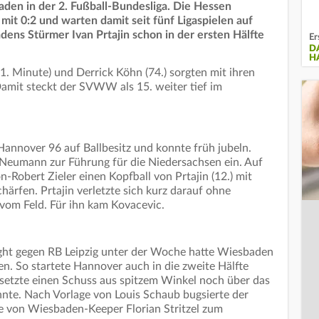
den in der 2. Fußball-Bundesliga. Die Hessen
mit 0:2 und warten damit seit fünf Ligaspielen auf
ens Stürmer Ivan Prtajin schon in der ersten Hälfte
Er
D
H
. Minute) und Derrick Köhn (74.) sorgten mit ihren
Damit steckt der SVWW als 15. weiter tief im
annover 96 auf Ballbesitz und konnte früh jubeln.
 Neumann zur Führung für die Niedersachsen ein. Auf
Robert Zieler einen Kopfball von Prtajin (12.) mit
ärfen. Prtajin verletzte sich kurz darauf ohne
vom Feld. Für ihn kam Kovacevic.
ht gegen RB Leipzig unter der Woche hatte Wiesbaden
. So startete Hannover auch in die zweite Hälfte
setzte einen Schuss aus spitzem Winkel noch über das
nte. Nach Vorlage von Louis Schaub bugsierte der
ine von Wiesbaden-Keeper Florian Stritzel zum