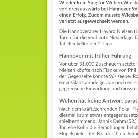
Wieder kein Sieg für Wehen Wiesba
verlieren auswärts bei Hannover 96 
einen Erfolg. Zudem musste Wiesbad
verletzt ausgewechselt werden.
Die Hannoveraner Havard Nielsen (11
Toren für die verdiente Niederlage. 
Tabellenkeller der 2. Liga.
Hannover mit früher Führung
Vor über 31.000 Zuschauern setzte H
Nielsen köpfte nach Flanke von Phil
der Gegenseite konnte 96-Keeper Ron-
einer Glanzparade gerade noch entsch
gegnerische Einwirkung und musste 
Wehen hat keine Antwort parat
Nach dem kräftezehrenden Pokal-Fig
diesmal kaum etwas entgegenzusetzen
spielbestimmend: Jannik Dehm (52.) 
Tor, ehe Köhn die Bemühungen beloh
Flügelspieler den Ball durch die Be