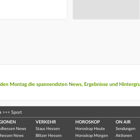
eden Montag die spannendsten News, Ergebnisse und Hintergr
n
>>>
Sport
GIONEN
VERKEHR
HOROSKOP
ON AIR
dhessen News
Staus Hessen
Horoskop Heute
Sendungen
hessen News
Blitzer Hessen
Horoskop Morgen
Aktionen