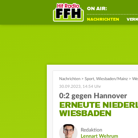
ON AIR:
NACHRICHTEN
VER
Nachrichten
>
Sport
,
Wiesbaden/Mainz
>
Weh
30.09.2023, 14:54 Uhr
0:2 gegen Hannover
ERNEUTE NIEDER
WIESBADEN
Redaktion
Lennart Wehrum