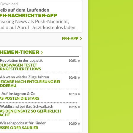
leib auf dem Laufenden
FH-NACHRICHTEN-APP
reaking News als Push-Nachricht,
dio auf Abruf. Jetzt kostenlos laden.
FFH-APP
HEMEN-TICKER
Revolution in der Logistik
10:51
OLKSWAGEN TESTET
ERNGESTEUERTE LKWS
Ab wann wieder Züge fahren
10:48
REIGABE NACH ENTGLEISUNG BEI
IDDERAU
Auf Instagram & Co
10:18
AS POSTEN DIE STARS
Waldbrand bei Bad Schwalbach
10:16
AS DEN EINSATZ SO GEFÄHRLICH
ACHT
Wissenspodcast für Kinder
10:00
ÜSSES ODER SAURIER