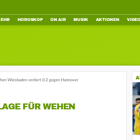
KEHR
HOROSKOP
ON AIR
MUSIK
AKTIONEN
VIDE
A
en Wiesbaden verliert 0:2 gegen Hannover
LAGE FÜR WEHEN