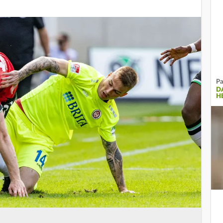
Pa
D
H