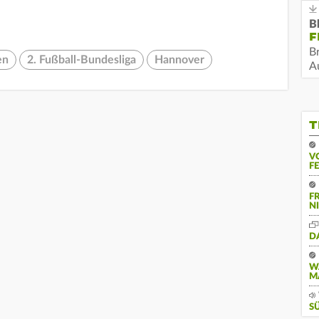
B
F
B
en
2. Fußball-Bundesliga
Hannover
Au
T
V
F
F
N
D
W
M
S