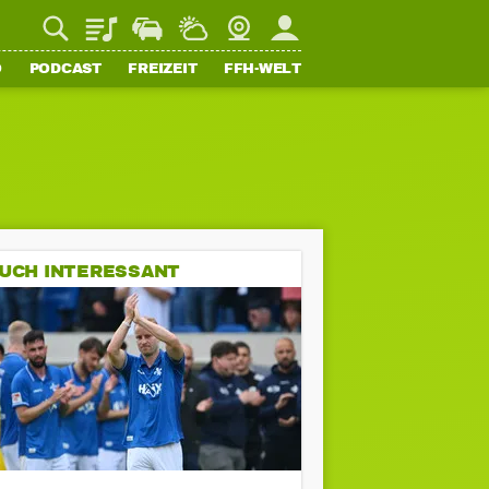
Playlist
Staupilot
Wetter
Webcam
Mein FFH
O
PODCAST
FREIZEIT
FFH-WELT
UCH INTERESSANT