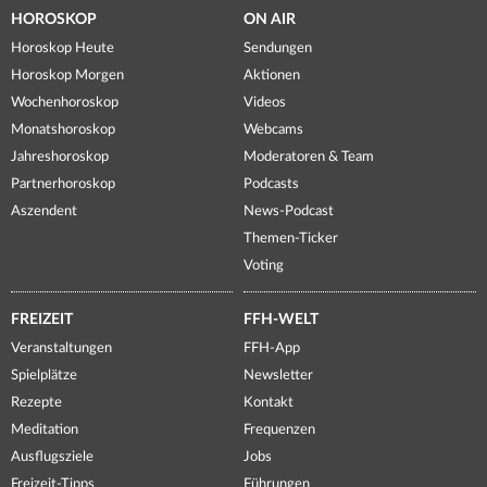
HOROSKOP
ON AIR
Horoskop Heute
Sendungen
Horoskop Morgen
Aktionen
Wochenhoroskop
Videos
Monatshoroskop
Webcams
Jahreshoroskop
Moderatoren & Team
Partnerhoroskop
Podcasts
Aszendent
News-Podcast
Themen-Ticker
Voting
FREIZEIT
FFH-WELT
Veranstaltungen
FFH-App
Spielplätze
Newsletter
Rezepte
Kontakt
Meditation
Frequenzen
Ausflugsziele
Jobs
Freizeit-Tipps
Führungen