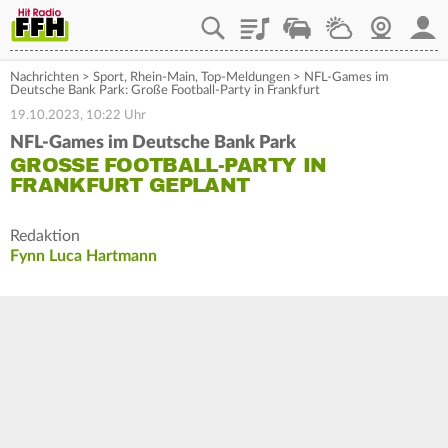
Playlist
Staupilot
Wetter
Webcam
Mein
Nachrichten
>
Sport
,
Rhein-Main
,
Top-Meldungen
>
NFL-Games im
Deutsche Bank Park: Große Football-Party in Frankfurt
19.10.2023, 10:22 Uhr
NFL-Games im Deutsche Bank Park
GROSSE FOOTBALL-PARTY IN F
RANKFURT GEPLANT
Redaktion
Fynn Luca Hartmann