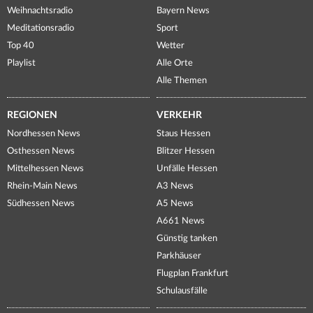
Weihnachtsradio
Bayern News
Meditationsradio
Sport
Top 40
Wetter
Playlist
Alle Orte
Alle Themen
REGIONEN
VERKEHR
Nordhessen News
Staus Hessen
Osthessen News
Blitzer Hessen
Mittelhessen News
Unfälle Hessen
Rhein-Main News
A3 News
Südhessen News
A5 News
A661 News
Günstig tanken
Parkhäuser
Flugplan Frankfurt
Schulausfälle