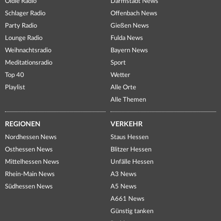
Oldie Radio
Darmstadt News
Schlager Radio
Offenbach News
Party Radio
Gießen News
Lounge Radio
Fulda News
Weihnachtsradio
Bayern News
Meditationsradio
Sport
Top 40
Wetter
Playlist
Alle Orte
Alle Themen
REGIONEN
VERKEHR
Nordhessen News
Staus Hessen
Osthessen News
Blitzer Hessen
Mittelhessen News
Unfälle Hessen
Rhein-Main News
A3 News
Südhessen News
A5 News
A661 News
Günstig tanken