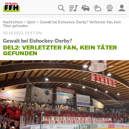
Playlist
Staupilot
Wetter
Webcam
Mein
Nachrichten
>
Sport
>
Gewalt bei Eishockey-Derby? Verletzter Fan, kein
Täter gefunden
20.10.2023, 15:17 Uhr
Gewalt bei Eishockey-Derby?
DEL2: VERLETZTER FAN, KEIN TÄTER
GEFUNDEN