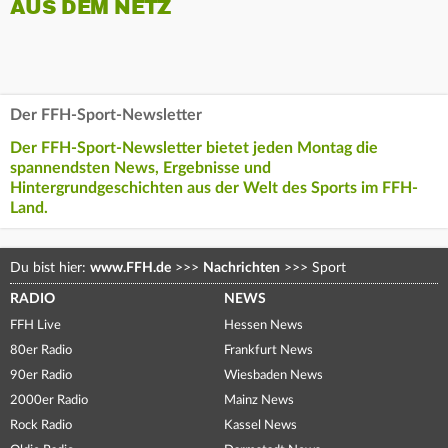
AUS DEM NETZ
Der FFH-Sport-Newsletter
Der FFH-Sport-Newsletter bietet jeden Montag die
spannendsten News, Ergebnisse und
Hintergrundgeschichten aus der Welt des Sports im FFH-
Land.
Du bist hier:
www.FFH.de
>>>
Nachrichten
>>>
Sport
RADIO
NEWS
FFH Live
Hessen News
80er Radio
Frankfurt News
90er Radio
Wiesbaden News
2000er Radio
Mainz News
Rock Radio
Kassel News