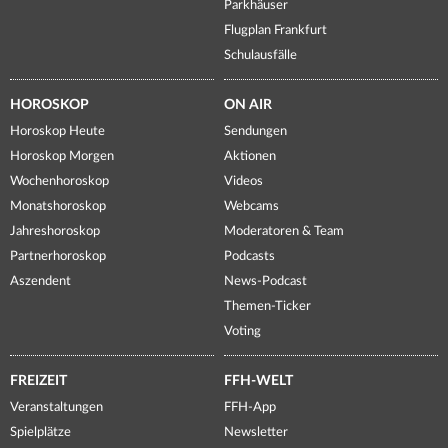
Parkhäuser
Flugplan Frankfurt
Schulausfälle
HOROSKOP
ON AIR
Horoskop Heute
Sendungen
Horoskop Morgen
Aktionen
Wochenhoroskop
Videos
Monatshoroskop
Webcams
Jahreshoroskop
Moderatoren & Team
Partnerhoroskop
Podcasts
Aszendent
News-Podcast
Themen-Ticker
Voting
FREIZEIT
FFH-WELT
Veranstaltungen
FFH-App
Spielplätze
Newsletter