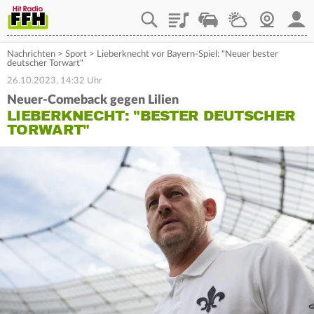
Playlist
Staupilot
Wetter
Webcam
Mein
Nachrichten
>
Sport
>
Lieberknecht vor Bayern-Spiel: "Neuer bester
deutscher Torwart"
26.10.2023, 14:32 Uhr
Neuer-Comeback gegen Lilien
LIEBERKNECHT: "BESTER DEUTSCHER
TORWART"