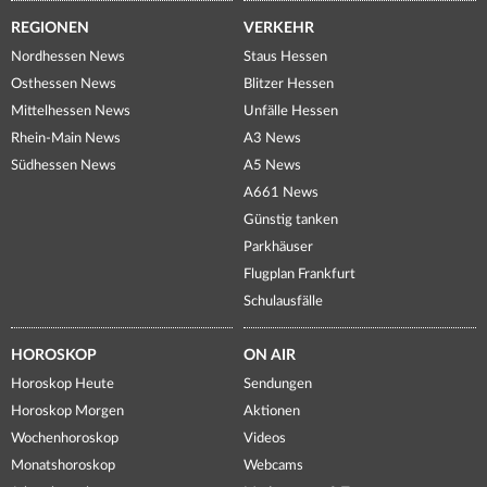
REGIONEN
VERKEHR
Nordhessen News
Staus Hessen
Osthessen News
Blitzer Hessen
Mittelhessen News
Unfälle Hessen
Rhein-Main News
A3 News
Südhessen News
A5 News
A661 News
Günstig tanken
Parkhäuser
Flugplan Frankfurt
Schulausfälle
HOROSKOP
ON AIR
Horoskop Heute
Sendungen
Horoskop Morgen
Aktionen
Wochenhoroskop
Videos
Monatshoroskop
Webcams