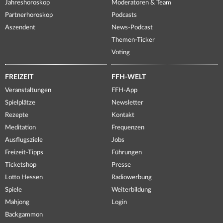
Jahreshoroskop
Moderatoren & Team
Partnerhoroskop
Podcasts
Aszendent
News-Podcast
Themen-Ticker
Voting
FREIZEIT
FFH-WELT
Veranstaltungen
FFH-App
Spielplätze
Newsletter
Rezepte
Kontakt
Meditation
Frequenzen
Ausflugsziele
Jobs
Freizeit-Tipps
Führungen
Ticketshop
Presse
Lotto Hessen
Radiowerbung
Spiele
Weiterbildung
Mahjong
Login
Backgammon