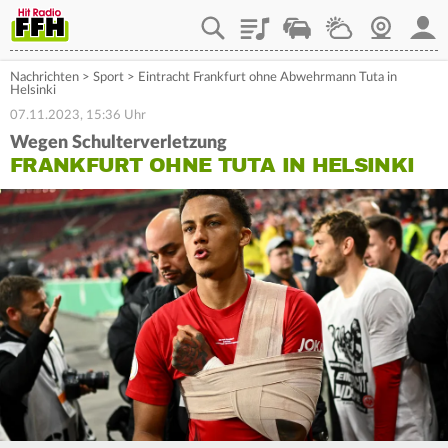
Playlist
Staupilot
Wetter
Webcam
Mein
Nachrichten
>
Sport
>
Eintracht Frankfurt ohne Abwehrmann Tuta in
Helsinki
07.11.2023, 15:36 Uhr
Wegen Schulterverletzung
FRANKFURT OHNE TUTA IN HELSINKI