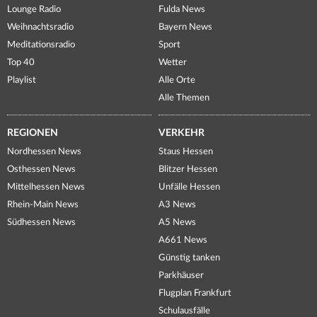
Lounge Radio
Fulda News
Weihnachtsradio
Bayern News
Meditationsradio
Sport
Top 40
Wetter
Playlist
Alle Orte
Alle Themen
REGIONEN
VERKEHR
Nordhessen News
Staus Hessen
Osthessen News
Blitzer Hessen
Mittelhessen News
Unfälle Hessen
Rhein-Main News
A3 News
Südhessen News
A5 News
A661 News
Günstig tanken
Parkhäuser
Flugplan Frankfurt
Schulausfälle