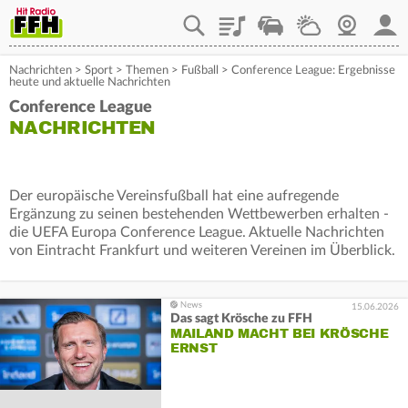
Playlist
Staupilot
Wetter
Webcam
Mein
Nachrichten
>
Sport
> Themen
>
Fußball
>
Conference League: Ergebnisse
heute und aktuelle Nachrichten
Conference League
NACHRICHTEN
Der europäische Vereinsfußball hat eine aufregende
Ergänzung zu seinen bestehenden Wettbewerben erhalten -
die UEFA Europa Conference League. Aktuelle Nachrichten
von Eintracht Frankfurt und weiteren Vereinen im Überblick.
15.06.2026
Das sagt Krösche zu FFH
MAILAND MACHT BEI KRÖSCHE
ERNST