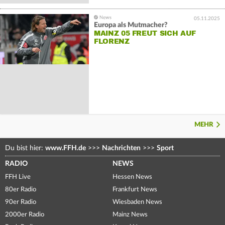
05.11.2025
Europa als Mutmacher?
MAINZ 05 FREUT SICH AUF
FLORENZ
MEHR
Du bist hier:
www.FFH.de
>>>
Nachrichten
>>>
Sport
RADIO
NEWS
FFH Live
Hessen News
80er Radio
Frankfurt News
90er Radio
Wiesbaden News
2000er Radio
Mainz News