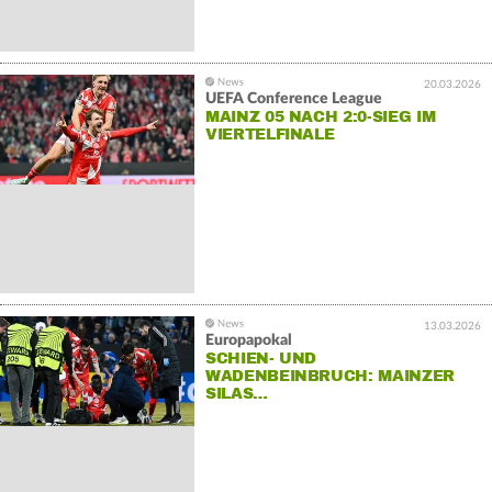
20.03.2026
UEFA Conference League
MAINZ 05 NACH 2:0-SIEG IM
VIERTELFINALE
13.03.2026
Europapokal
SCHIEN- UND
WADENBEINBRUCH: MAINZER
SILAS…