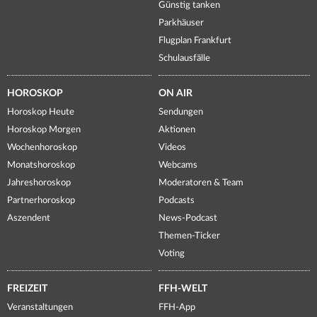
Günstig tanken
Parkhäuser
Flugplan Frankfurt
Schulausfälle
HOROSKOP
ON AIR
Horoskop Heute
Sendungen
Horoskop Morgen
Aktionen
Wochenhoroskop
Videos
Monatshoroskop
Webcams
Jahreshoroskop
Moderatoren & Team
Partnerhoroskop
Podcasts
Aszendent
News-Podcast
Themen-Ticker
Voting
FREIZEIT
FFH-WELT
Veranstaltungen
FFH-App