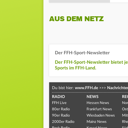
AUS DEM NETZ
Der FFH-Sport-Newsletter
Der FFH-Sport-Newsletter bietet j
Sports im FFH-Land.
Du bist hier:
www.FFH.de
>>>
Nachrichte
RADIO
NEWS
RE
FFH Live
Hessen News
Nor
80er Radio
Frankfurt News
Ost
90er Radio
Wiesbaden News
Mit
2000er Radio
Mainz News
Rhe