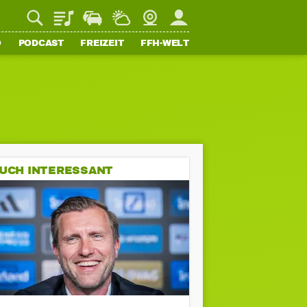
Playlist
Staupilot
Wetter
Webcam
Mein FFH
O
PODCAST
FREIZEIT
FFH-WELT
UCH INTERESSANT