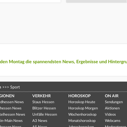
eden Montag die spannendsten News, Ergebnisse und Hintergr
n
>>>
Sport
GIONEN
VERKEHR
HOROSKOP
ON AIR
dhessen News
Staus Hessen
Horoskop Heute
Sendungen
hessen News
Blitzer Hessen
Horoskop Morgen
Aktionen
telhessen News
Unfälle Hessen
Wochenhoroskop
Videos
in-Main News
A3 News
Monatshoroskop
Webcams