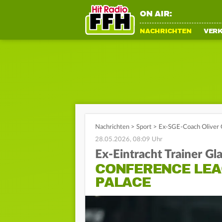
ON AIR:
NACHRICHTEN
VER
Nachrichten
>
Sport
>
Ex-SGE-Coach Oliver Gl
28.05.2026, 08:09 Uhr
Ex-Eintracht Trainer Gl
CONFERENCE LEA
PALACE