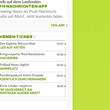
leib auf dem Laufenden
FH-NACHRICHTEN-APP
reaking News als Push-Nachricht,
dio auf Abruf. Jetzt kostenlos laden.
FFH-APP
HEMEN-TICKER
Der tägliche Börsen-Shot
04:59
LLES AUF AKTIEN
Kriegsreporter Paul Ronzheimer
04:00
ONZHEIMER
Fußball News täglich
00:05
TAMMPLATZ
Familienpodcast Deine Freunde
00:01
RDENTLICH DURCHEINANDER
Erste Länder reagieren
18:03
KW-FAHRVERBOT AN
ONNTAGEN AUSSER KRAFT