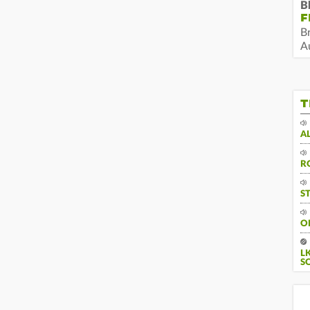
B
F
B
Au
T
A
R
S
O
L
S