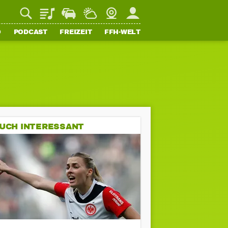
Playlist
Staupilot
Wetter
Webcam
Mein FFH
O
PODCAST
FREIZEIT
FFH-WELT
UCH INTERESSANT