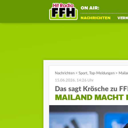
ON AIR:
NACHRICHTEN
VER
Nachrichten
>
Sport
,
Top-Meldungen
>
Maila
15.06.2026, 14:26 Uhr
Das sagt Krösche zu F
MAILAND MACHT 