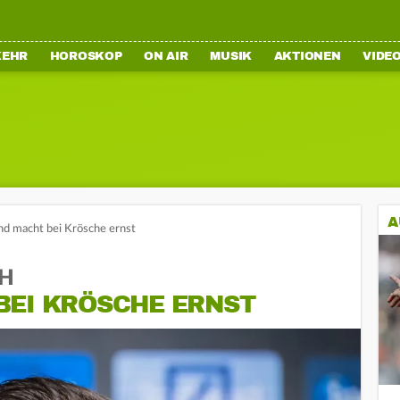
KEHR
HOROSKOP
ON AIR
MUSIK
AKTIONEN
VIDE
A
nd macht bei Krösche ernst
FH
BEI KRÖSCHE ERNST