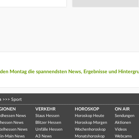
eden Montag die spannendsten News, Ergebnisse und Hintergr
n
>>>
Sport
GIONEN
VERKEHR
HOROSKOP
ON AIR
dhessen News
Staus Hessen
Horoskop Heute
Sendungen
hessen News
Blitzer Hessen
Horoskop Morgen
Aktionen
telhessen News
Unfälle Hessen
Wochenhoroskop
Videos
in-Main News
A3 News
Monatshoroskop
Webcams