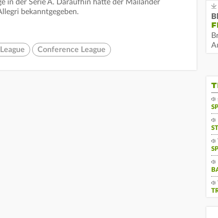
 in der Serie A. Daraufhin hatte der Mailänder
Allegri bekanntgegeben.
B
F
B
Au
 League
Conference League
T
S
S
S
B
T