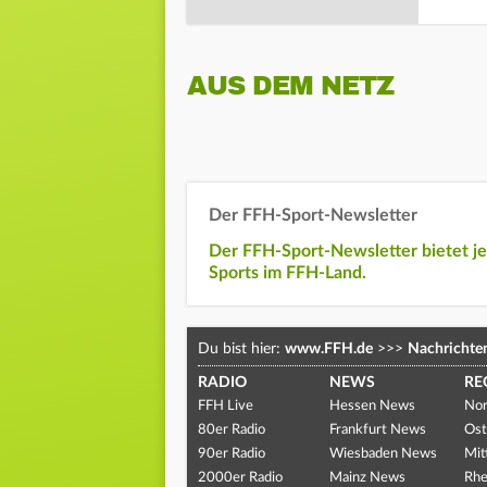
AUS DEM NETZ
Der FFH-Sport-Newsletter
Der FFH-Sport-Newsletter bietet j
Sports im FFH-Land.
Du bist hier:
www.FFH.de
>>>
Nachrichte
RADIO
NEWS
RE
FFH Live
Hessen News
Nor
80er Radio
Frankfurt News
Ost
90er Radio
Wiesbaden News
Mit
2000er Radio
Mainz News
Rhe