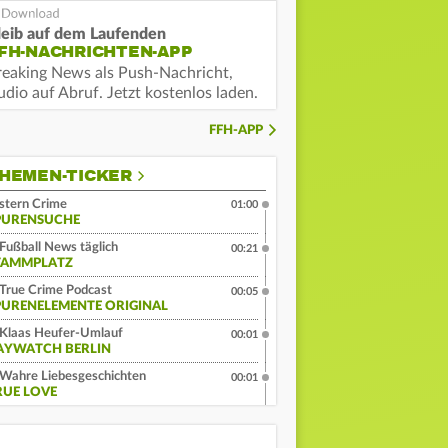
leib auf dem Laufenden
FH-NACHRICHTEN-APP
reaking News als Push-Nachricht,
dio auf Abruf. Jetzt kostenlos laden.
FFH-APP
HEMEN-TICKER
stern Crime
01:00
PURENSUCHE
Fußball News täglich
00:21
TAMMPLATZ
True Crime Podcast
00:05
PURENELEMENTE ORIGINAL
Klaas Heufer-Umlauf
00:01
AYWATCH BERLIN
Wahre Liebesgeschichten
00:01
RUE LOVE