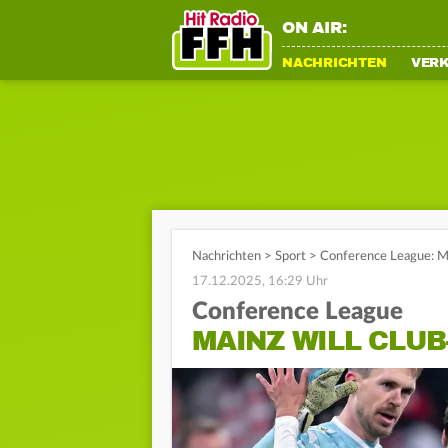
ON AIR:
NACHRICHTEN
VER
Nachrichten
>
Sport
>
Conference League: Ma
17.12.2025, 16:29 Uhr
Conference League
MAINZ WILL CLU