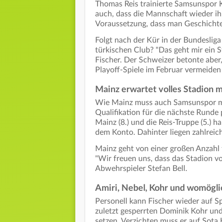
Thomas Reis trainierte Samsunspor 
auch, dass die Mannschaft wieder ihre
Voraussetzung, dass man Geschichte
Folgt nach der Kür in der Bundesliga
türkischen Club? "Das geht mir ein St
Fischer. Der Schweizer betonte aber
Playoff-Spiele im Februar vermeide
Mainz erwartet volles Stadion 
Wie Mainz muss auch Samsunspor mög
Qualifikation für die nächste Runde 
Mainz (8.) und die Reis-Truppe (5.)
dem Konto. Dahinter liegen zahlreic
Mainz geht von einer großen Anzahl t
"Wir freuen uns, dass das Stadion vo
Abwehrspieler Stefan Bell.
Amiri, Nebel, Kohr und womögl
Personell kann Fischer wieder auf S
zuletzt gesperrten Dominik Kohr un
setzen. Verzichten muss er auf Sota 