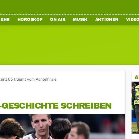
KEHR
HOROSKOP
ON AIR
MUSIK
AKTIONEN
VIDE
A
inz 05 träumt vom Achtelfinale
B-GESCHICHTE SCHREIBEN