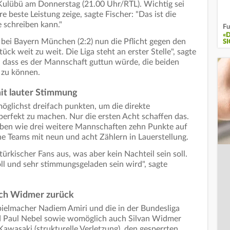
Kulübü am Donnerstag (21.00 Uhr/RTL). Wichtig sei
 beste Leistung zeige, sagte Fischer: "Das ist die
 schreiben kann."
Fu
«D
 bei Bayern München (2:2) nun die Pflicht gegen den
I
ück weit zu weit. Die Liga steht an erster Stelle", sagte
, dass es der Mannschaft guttun würde, die beiden
n zu können.
mit lauter Stimmung
lichst dreifach punkten, um die direkte
perfekt zu machen. Nur die ersten Acht schaffen das.
 haben wie drei weitere Mannschaften zehn Punkte auf
he Teams mit neun und acht Zählern in Lauerstellung.
ürkischer Fans aus, was aber kein Nachteil sein soll.
ll und sehr stimmungsgeladen sein wird", sagte
ich Widmer zurück
pielmacher Nadiem Amiri und die in der Bundesliga
d Paul Nebel sowie womöglich auch Silvan Widmer
Kawasaki (strukturelle Verletzung), den gesperrten