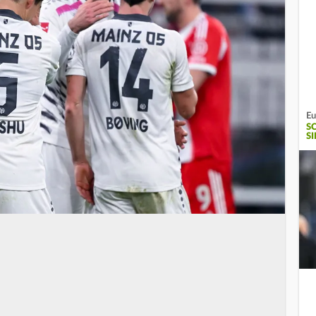
Eu
S
SI