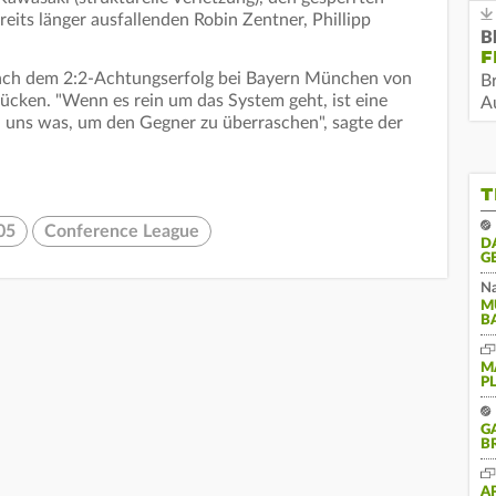
reits länger ausfallenden Robin Zentner, Phillipp
B
F
ach dem 2:2-Achtungserfolg bei Bayern München von
B
cken. "Wenn es rein um das System geht, ist eine
Au
 uns was, um den Gegner zu überraschen", sagte der
T
05
Conference League
D
G
Na
M
B
M
P
G
B
A