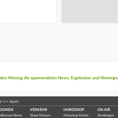
eden Montag die spannendsten News, Ergebnisse und Hintergr
n
>>>
Sport
GIONEN
VERKEHR
HOROSKOP
ON AIR
dhessen News
Staus Hessen
Horoskop Heute
Sendungen