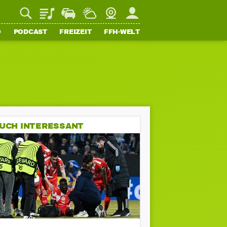
Playlist
Staupilot
Wetter
Webcam
Mein FFH
O
PODCAST
FREIZEIT
FFH-WELT
UCH INTERESSANT