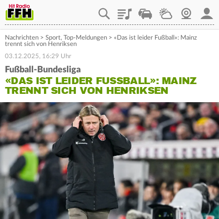
Playlist
Staupilot
Wetter
Webcam
Mein
Nachrichten
>
Sport
,
Top-Meldungen
>
«Das ist leider Fußball»: Mainz
trennt sich von Henriksen
03.12.2025, 16:29 Uhr
Fußball-Bundesliga
«DAS IST LEIDER FUSSBALL»: MAINZ T
RENNT SICH VON HENRIKSEN