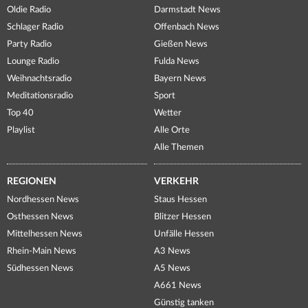
Oldie Radio
Darmstadt News
Schlager Radio
Offenbach News
Party Radio
Gießen News
Lounge Radio
Fulda News
Weihnachtsradio
Bayern News
Meditationsradio
Sport
Top 40
Wetter
Playlist
Alle Orte
Alle Themen
REGIONEN
VERKEHR
Nordhessen News
Staus Hessen
Osthessen News
Blitzer Hessen
Mittelhessen News
Unfälle Hessen
Rhein-Main News
A3 News
Südhessen News
A5 News
A661 News
Günstig tanken