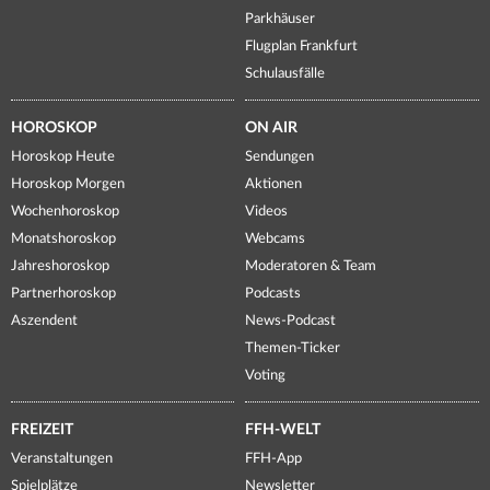
Parkhäuser
Flugplan Frankfurt
Schulausfälle
HOROSKOP
ON AIR
Horoskop Heute
Sendungen
Horoskop Morgen
Aktionen
Wochenhoroskop
Videos
Monatshoroskop
Webcams
Jahreshoroskop
Moderatoren & Team
Partnerhoroskop
Podcasts
Aszendent
News-Podcast
Themen-Ticker
Voting
FREIZEIT
FFH-WELT
Veranstaltungen
FFH-App
Spielplätze
Newsletter