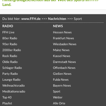
Hintergrundgeschichten aus der Welt des Sports im FFH-
Land.
Du bist hier:
www.FFH.de
>>>
Nachrichten
>>>
Sport
RADIO
NEWS
FFH Live
Hessen News
80er Radio
Frankfurt News
90er Radio
Wiesbaden News
2000er Radio
Mainz News
Rock Radio
Kassel News
Oldie Radio
Darmstadt News
Schlager Radio
Offenbach News
Party Radio
Gießen News
Lounge Radio
Fulda News
Weihnachtsradio
Bayern News
Meditationsradio
Sport
Top 40
Wetter
Playlist
Alle Orte