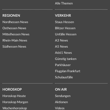
Alle Themen
REGIONEN
VERKEHR
Nordhessen News
Staus Hessen
Osthessen News
Blitzer Hessen
Mittelhessen News
Unfälle Hessen
Rhein-Main News
A3 News
Südhessen News
A5 News
A661 News
Günstig tanken
Parkhäuser
Flugplan Frankfurt
Schulausfälle
HOROSKOP
ON AIR
Horoskop Heute
Sendungen
Horoskop Morgen
Aktionen
Wochenhoroskop
Videos