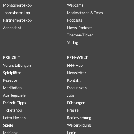
Monatshoroskop
Webcams
Jahreshoroskop
Moderatoren & Team
Partnerhoroskop
Podcasts
Aszendent
News-Podcast
Themen-Ticker
Voting
FREIZEIT
FFH-WELT
Veranstaltungen
FFH-App
Spielplätze
Newsletter
Rezepte
Kontakt
Meditation
Frequenzen
Ausflugsziele
Jobs
Freizeit-Tipps
Führungen
Ticketshop
Presse
Lotto Hessen
Radiowerbung
Spiele
Weiterbildung
Mahjong
Login