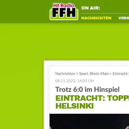
ON AIR:
NACHRICHTEN
VER
Nachrichten
>
Sport
,
Rhein-Main
>
Eintracht:
08.11.2023, 14:02 Uhr
Trotz 6:0 im Hinspiel
EINTRACHT: TOP
HELSINKI