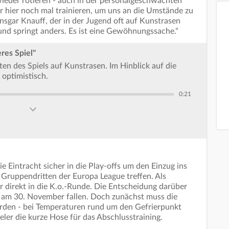
 wieder rotieren - auch in der personalgeschwächten
wir hier noch mal trainieren, um uns an die Umstände zu
nsgar Knauff, der in der Jugend oft auf Kunstrasen
r und springt anders. Es ist eine Gewöhnungssache."
res Spiel"
en des Spiels auf Kunstrasen. Im Hinblick auf die
 optimistisch.
0:21
e Eintracht sicher in die Play-offs um den Einzug ins
 Gruppendritten der Europa League treffen. Als
 direkt in die K.o.-Runde. Die Entscheidung darüber
i am 30. November fallen. Doch zunächst muss die
rden - bei Temperaturen rund um den Gefrierpunkt
ler die kurze Hose für das Abschlusstraining.