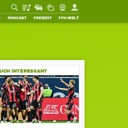
Playlist
Staupilot
Wetter
Webcam
Mein FFH
O
PODCAST
FREIZEIT
FFH-WELT
UCH INTERESSANT