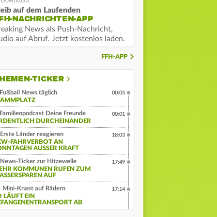
leib auf dem Laufenden
FH-NACHRICHTEN-APP
reaking News als Push-Nachricht,
dio auf Abruf. Jetzt kostenlos laden.
FFH-APP
HEMEN-TICKER
Fußball News täglich
00:05
TAMMPLATZ
Familienpodcast Deine Freunde
00:01
RDENTLICH DURCHEINANDER
Erste Länder reagieren
18:03
KW-FAHRVERBOT AN
ONNTAGEN AUSSER KRAFT
News-Ticker zur Hitzewelle
17:49
EHR KOMMUNEN RUFEN ZUM
ASSERSPAREN AUF
Mini-Knast auf Rädern
17:14
O LÄUFT EIN
EFANGENENTRANSPORT AB