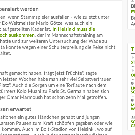
B
pensiert werden
F
n, wenn Stammspieler ausfallen - wie zuletzt unter
B
 Ex-Weltmeister Mario Götze, was auch ein
Au
t aufgestellten Kader ist.
In Helsinki muss die
 Koch auskommen
, der im Mannschaftstraining am
hatte und zur weiteren Untersuchung der Wade zu
ta konnte wegen einer Schulterprellung die Reise nicht
T
ältet.
S
haft gemacht haben, trägt jetzt Früchte", sagte
O
en letzten Wochen habe man sehr viel Selbstvertrauen
latz". Auch die Sorgen um eine Torflaute nach dem
L
türmers Kolo Muani zu Paris St. Germain haben sich
S
rjäger Omar Marmoush hat schon zehn Mal getroffen.
M
asen erwartet
W
otationen ein gutes Händchen gehabt und jungen
S
 Larsson Pausen zum Kraft schöpfen gegeben oder wie
G
u kommen. Auch im Bolt-Stadion von Helsinki, wo auf