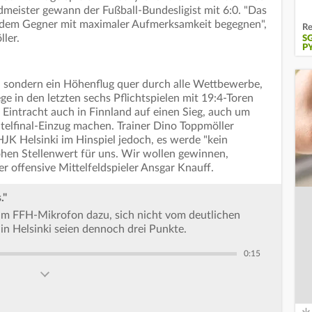
dmeister gewann der Fußball-Bundesligist mit 6:0. "Das
d dem Gegner mit maximaler Aufmerksamkeit begegnen",
Re
ler.
S
P
w, sondern ein Höhenflug quer durch alle Wettbewerbe,
ege in den letzten sechs Pflichtspielen mit 19:4-Toren
e Eintracht auch in Finnland auf einen Sieg, auch um
htelfinal-Einzug machen. Trainer Dino Toppmöller
JK Helsinki im Hinspiel jedoch, es werde "kein
hohen Stellenwert für uns. Wir wollen gewinnen,
r offensive Mittelfeldspieler Ansgar Knauff.
."
 am FFH-Mikrofon dazu, sich nicht vom deutlichen
 in Helsinki seien dennoch drei Punkte.
0:15