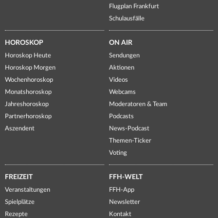
Flugplan Frankfurt
Schulausfälle
HOROSKOP
ON AIR
Horoskop Heute
Sendungen
Horoskop Morgen
Aktionen
Wochenhoroskop
Videos
Monatshoroskop
Webcams
Jahreshoroskop
Moderatoren & Team
Partnerhoroskop
Podcasts
Aszendent
News-Podcast
Themen-Ticker
Voting
FREIZEIT
FFH-WELT
Veranstaltungen
FFH-App
Spielplätze
Newsletter
Rezepte
Kontakt