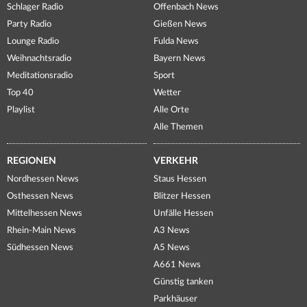
Schlager Radio
Offenbach News
Party Radio
Gießen News
Lounge Radio
Fulda News
Weihnachtsradio
Bayern News
Meditationsradio
Sport
Top 40
Wetter
Playlist
Alle Orte
Alle Themen
REGIONEN
VERKEHR
Nordhessen News
Staus Hessen
Osthessen News
Blitzer Hessen
Mittelhessen News
Unfälle Hessen
Rhein-Main News
A3 News
Südhessen News
A5 News
A661 News
Günstig tanken
Parkhäuser