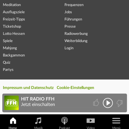
Meditation
Frequenzen
Ausflugsziele
Jobs
Freizeit-Tipps
Führungen
Ticketshop
Presse
Lotto Hessen
Radiowerbung
Spiele
Weiterbildung
Mahjong
Login
Backgammon
Quiz
Partys
Impressum und Datenschutz
Cookie-Einstellungen
HIT RADIO FFH
Jetzt einschalten
Home
Musik
Podcast
Video
Menü