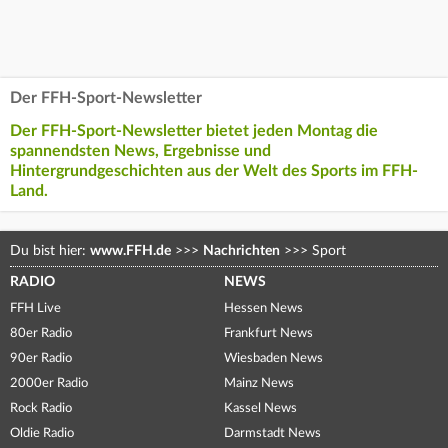
Der FFH-Sport-Newsletter
Der FFH-Sport-Newsletter bietet jeden Montag die
spannendsten News, Ergebnisse und
Hintergrundgeschichten aus der Welt des Sports im FFH-
Land.
Du bist hier:
www.FFH.de
>>>
Nachrichten
>>>
Sport
RADIO
NEWS
FFH Live
Hessen News
80er Radio
Frankfurt News
90er Radio
Wiesbaden News
2000er Radio
Mainz News
Rock Radio
Kassel News
Oldie Radio
Darmstadt News