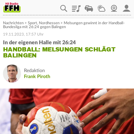
Playlist
Staupilot
Wetter
Webcam
Mein
Nachrichten
>
Sport
,
Nordhessen
>
Melsungen gewinnt in der Handball-
Bundesliga mit 26:24 gegen Balingen
19.11.2023, 17:57 Uhr
In der eigenen Halle mit 26:24
HANDBALL: MELSUNGEN SCHLÄGT
BALINGEN
Redaktion
Frank Piroth