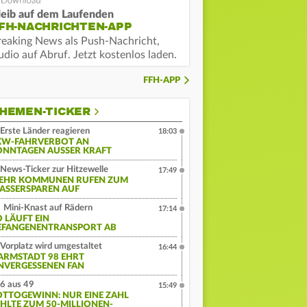
leib auf dem Laufenden
FH-NACHRICHTEN-APP
reaking News als Push-Nachricht,
dio auf Abruf. Jetzt kostenlos laden.
FFH-APP
HEMEN-TICKER
Erste Länder reagieren
18:03
KW-FAHRVERBOT AN
ONNTAGEN AUSSER KRAFT
News-Ticker zur Hitzewelle
17:49
EHR KOMMUNEN RUFEN ZUM
ASSERSPAREN AUF
Mini-Knast auf Rädern
17:14
O LÄUFT EIN
EFANGENENTRANSPORT AB
Vorplatz wird umgestaltet
16:44
ARMSTADT 98 EHRT
NVERGESSENEN FAN
6 aus 49
15:49
OTTOGEWINN: NUR EINE ZAHL
EHLTE ZUM 50-MILLIONEN-