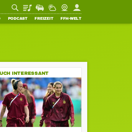
Playlist
Staupilot
Wetter
Webcam
Mein FFH
O
PODCAST
FREIZEIT
FFH-WELT
UCH INTERESSANT