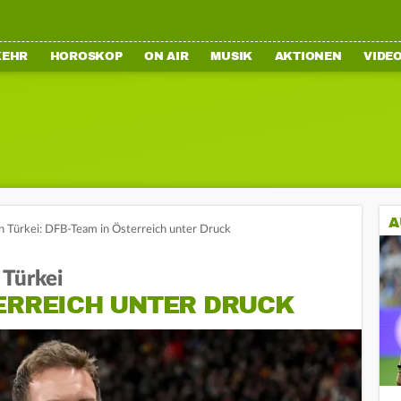
KEHR
HOROSKOP
ON AIR
MUSIK
AKTIONEN
VIDE
A
 Türkei: DFB-Team in Österreich unter Druck
 Türkei
TERREICH UNTER DRUCK