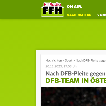
ON AIR:
NACHRICHTEN
VER
Nachrichten
>
Sport
>
Nach DFB-Pleite gegen
20.11.2023, 17:03 Uhr
Nach DFB-Pleite gegen
DFB-TEAM IN ÖS