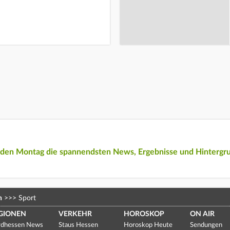
eden Montag die spannendsten News, Ergebnisse und Hintergr
n
>>>
Sport
GIONEN
VERKEHR
HOROSKOP
ON AIR
dhessen News
Staus Hessen
Horoskop Heute
Sendungen