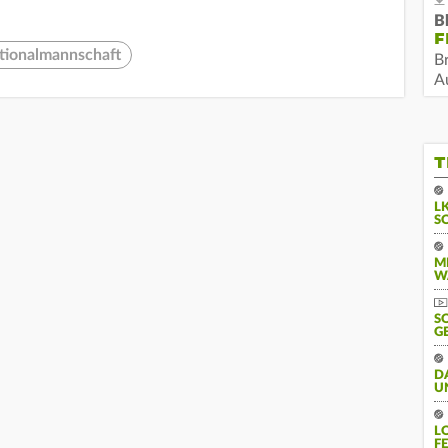
B
F
tionalmannschaft
B
Au
T
L
S
M
W
S
G
D
U
L
F