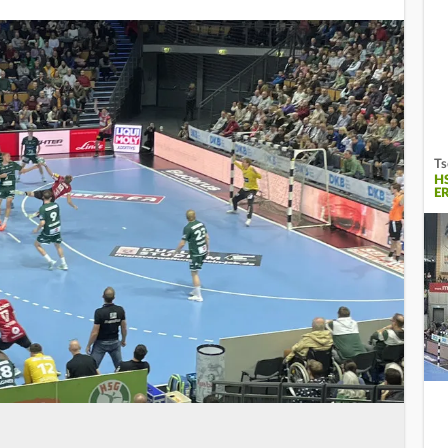
Ts
H
E