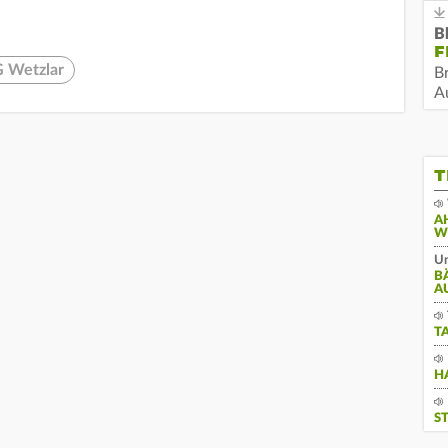
B
F
 Wetzlar
B
Au
T
A
W
Un
B
A
T
H
S