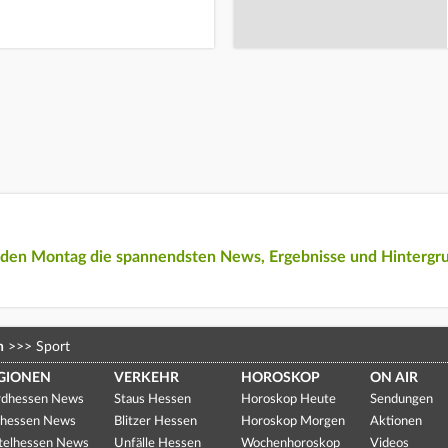
eden Montag die spannendsten News, Ergebnisse und Hintergr
n
>>>
Sport
GIONEN
VERKEHR
HOROSKOP
ON AIR
dhessen News
Staus Hessen
Horoskop Heute
Sendungen
hessen News
Blitzer Hessen
Horoskop Morgen
Aktionen
telhessen News
Unfälle Hessen
Wochenhoroskop
Videos