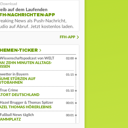
leib auf dem Laufenden
FH-NACHRICHTEN-APP
reaking News als Push-Nachricht,
dio auf Abruf. Jetzt kostenlos laden.
FFH-APP
HEMEN-TICKER
Wissenschaftspodcast von WELT
02:00
HA! ZEHN MINUTEN ALLTAGS-
ISSEN
wetter in Bayern
01:15
ÄUME STÜRZEN AUF
UTOBAHNEN
True Crime
01:10
ATORT DEUTSCHLAND
Hazel Brugger & Thomas Spitzer
00:01
AZEL THOMAS HÖRERLEBNIS
Fußball News täglich
00:01
TAMMPLATZ