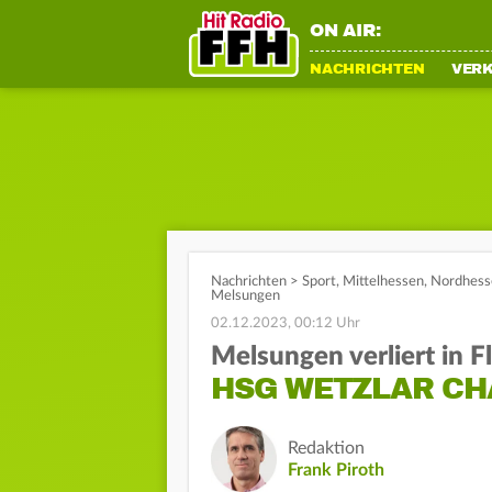
ON AIR:
NACHRICHTEN
VER
Nachrichten
>
Sport
,
Mittelhessen
,
Nordhess
Melsungen
02.12.2023, 00:12 Uhr
Melsungen verliert in F
HSG WETZLAR CH
Redaktion
Frank Piroth