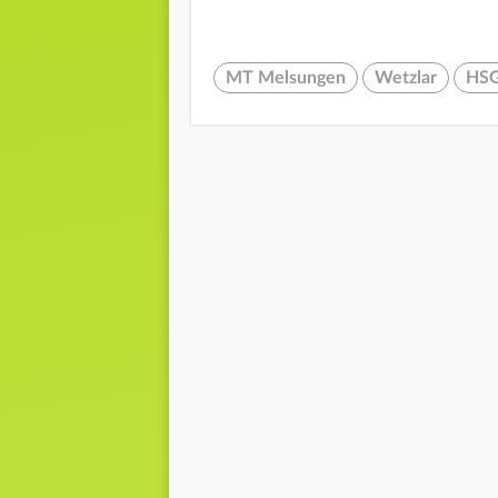
MT Melsungen
Wetzlar
HSG