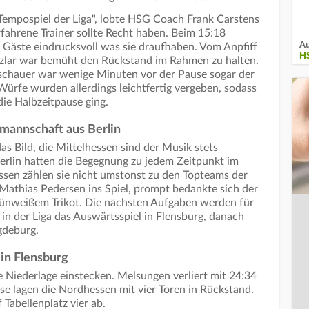
 Tempospiel der Liga", lobte HSG Coach Frank Carstens
rfahrene Trainer sollte Recht haben. Beim 15:18
Au
 Gäste eindrucksvoll was sie draufhaben. Vom Anpfiff
H
etzlar war bemüht den Rückstand im Rahmen zu halten.
schauer war wenige Minuten vor der Pause sogar der
 Würfe wurden allerdings leichtfertig vergeben, sodass
die Halbzeitpause ging.
annschaft aus Berlin
s Bild, die Mittelhessen sind der Musik stets
Berlin hatten die Begegnung zu jedem Zeitpunkt im
üssen zählen sie nicht umstonst zu den Topteams der
Mathias Pedersen ins Spiel, prompt bedankte sich der
grünweißem Trikot. Die nächsten Aufgaben werden für
 in der Liga das Auswärtsspiel in Flensburg, danach
gdeburg.
in Flensburg
Niederlage einstecken. Melsungen verliert mit 24:34
use lagen die Nordhessen mit vier Toren in Rückstand.
 Tabellenplatz vier ab.