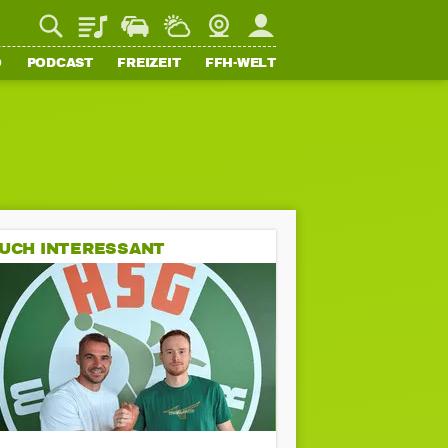
Playlist
Staupilot
Wetter
Webcam
Mein FFH
O
PODCAST
FREIZEIT
FFH-WELT
UCH INTERESSANT