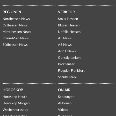
REGIONEN
VERKEHR
Nordhessen News
Staus Hessen
Osthessen News
Blitzer Hessen
Mittelhessen News
Unfälle Hessen
Rhein-Main News
A3 News
Südhessen News
A5 News
A661 News
Günstig tanken
Parkhäuser
Flugplan Frankfurt
Schulausfälle
HOROSKOP
ON AIR
Horoskop Heute
Sendungen
Horoskop Morgen
Aktionen
Wochenhoroskop
Videos