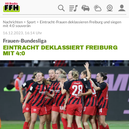
Playlist
Staupilot
Wetter
Webcam
Mein
Nachrichten
>
Sport
>
Eintracht-Frauen deklassieren Freiburg und siegen
mit 4:0 souverän
16.12.2023, 16:14 Uhr
Frauen-Bundesliga
EINTRACHT DEKLASSIERT FREIBURG
MIT 4:0