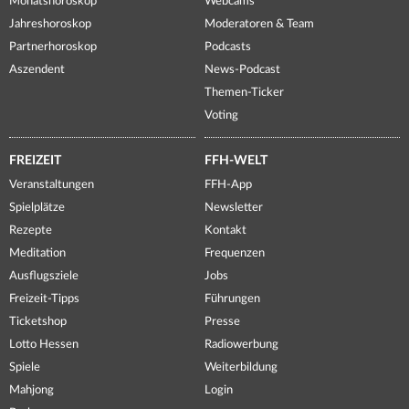
Monatshoroskop
Webcams
Jahreshoroskop
Moderatoren & Team
Partnerhoroskop
Podcasts
Aszendent
News-Podcast
Themen-Ticker
Voting
FREIZEIT
FFH-WELT
Veranstaltungen
FFH-App
Spielplätze
Newsletter
Rezepte
Kontakt
Meditation
Frequenzen
Ausflugsziele
Jobs
Freizeit-Tipps
Führungen
Ticketshop
Presse
Lotto Hessen
Radiowerbung
Spiele
Weiterbildung
Mahjong
Login