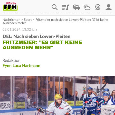
Playlist
Staupilot
Wetter
Webcam
Mein
Nachrichten
>
Sport
>
Fritzmeier nach sieben Löwen-Pleiten: "Gibt keine
Ausreden mehr"
02.01.2024, 13:32 Uhr
DEL: Nach sieben Löwen-Pleiten
FRITZMEIER: "ES GIBT KEINE
AUSREDEN MEHR"
Redaktion
Fynn Luca Hartmann