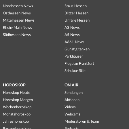
Nordhessen News
Staus Hessen
Osthessen News
Blitzer Hessen
Mittelhessen News
Unfälle Hessen
Rhein-Main News
A3 News
Südhessen News
A5 News
A661 News
Günstig tanken
Parkhäuser
Flugplan Frankfurt
Schulausfälle
HOROSKOP
ON AIR
Horoskop Heute
Sendungen
Horoskop Morgen
Aktionen
Wochenhoroskop
Videos
Monatshoroskop
Webcams
Jahreshoroskop
Moderatoren & Team
Partnerhoroskop
Podcasts