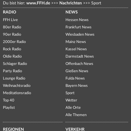
Du bist hier:
www.FFH.de
>>>
Nachrichten
>>>
Sport
RADIO
NEWS
FFH Live
Hessen News
80er Radio
Frankfurt News
90er Radio
Wiesbaden News
2000er Radio
Mainz News
Rock Radio
Kassel News
Oldie Radio
Darmstadt News
Schlager Radio
Offenbach News
Party Radio
Gießen News
Lounge Radio
Fulda News
Weihnachtsradio
Bayern News
Meditationsradio
Sport
Top 40
Wetter
Playlist
Alle Orte
Alle Themen
REGIONEN
VERKEHR