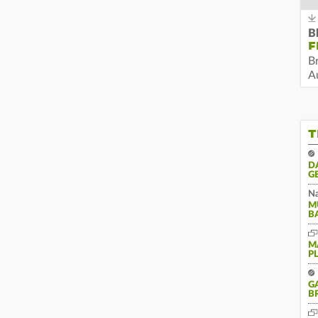
B
F
B
Au
T
D
G
Na
M
B
M
P
G
B