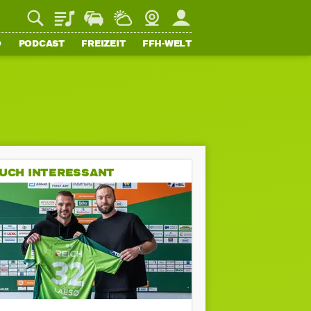
Playlist
Staupilot
Wetter
Webcam
Mein FFH
O
PODCAST
FREIZEIT
FFH-WELT
UCH INTERESSANT