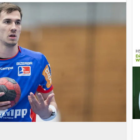
HS
D
W