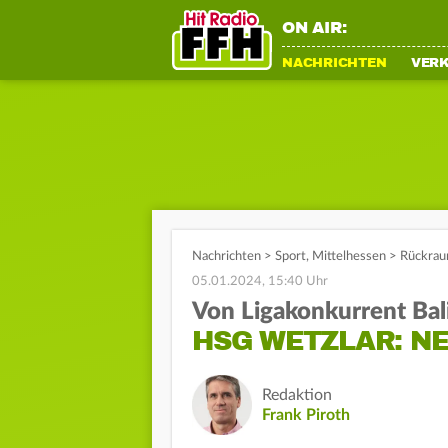
ON AIR:
NACHRICHTEN
VER
Nachrichten
>
Sport
,
Mittelhessen
>
Rückrau
05.01.2024, 15:40 Uhr
Von Ligakonkurrent Bal
HSG WETZLAR: N
Redaktion
Frank Piroth