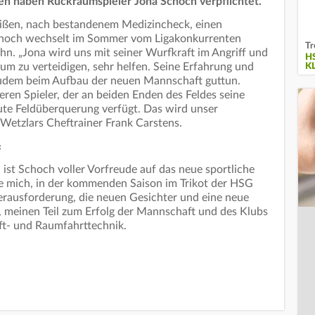
sen haben Rückraumspieler Jona Schoch verpflichtet.
ißen, nach bestandenem Medizincheck, einen
Schoch wechselt im Sommer vom Ligakonkurrenten
Tr
n. „Jona wird uns mit seiner Wurfkraft im Angriff und
H
um zu verteidigen, sehr helfen. Seine Erfahrung und
K
zudem beim Aufbau der neuen Mannschaft guttun.
en Spieler, der an beiden Enden des Feldes seine
gute Feldüberquerung verfügt. Das wird unser
 Wetzlars Cheftrainer Frank Carstens.
f
ist Schoch voller Vorfreude auf das neue sportliche
ue mich, in der kommenden Saison im Trikot der HSG
erausforderung, die neuen Gesichter und eine neue
, meinen Teil zum Erfolg der Mannschaft und des Klubs
Luft- und Raumfahrttechnik.