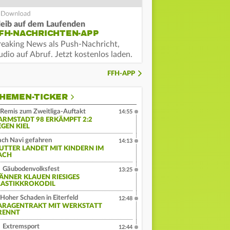
leib auf dem Laufenden
FH-NACHRICHTEN-APP
reaking News als Push-Nachricht,
dio auf Abruf. Jetzt kostenlos laden.
FFH-APP
HEMEN-TICKER
Remis zum Zweitliga-Auftakt
14:55
ARMSTADT 98 ERKÄMPFT 2:2
EGEN KIEL
ch Navi gefahren
14:13
UTTER LANDET MIT KINDERN IM
ACH
Gäubodenvolksfest
13:25
ÄNNER KLAUEN RIESIGES
LASTIKKROKODIL
Hoher Schaden in Eiterfeld
12:48
ARAGENTRAKT MIT WERKSTATT
RENNT
Extremsport
12:44