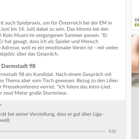
DF
cht auch Spielpraxis, um für Österreich bei der EM in
E
uni bis 14. Juli) dabei zu sein. Das könnte bei den
 Kolo Muani im vergangenen Sommer passen. "Er
. Er hat gesagt, dass ich als Spieler und Mensch
 Adresse, weil es ein emotionaler Verein ist - mit vielen
alajdzic über das Gespräch.
on Darmstadt 98
Darmstadt 98 ein Kandidat. Nach einem Gespräch mit
eses Thema aber vom Tisch gewesen. Bezug zu den Lilien
r Pressekonferenz verriet. "Ich feiere das Intro-Lied.
er zwei Meter große Sturmriese.
"
ät bei seiner Vorstellung, dass er gut über Liga-
weiß.
0:22