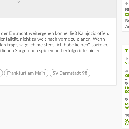
B
F
B
Au
 der Eintracht weitergehen könne, ließ Kalajdzic offen.
entalität, nicht zu weit nach vorne zu planen. Wenn
 fragt, sage ich meistens, ich habe keinen", sagte er.
T
lichen Sorgen nun spielen und erfolgreich spielen.
S
Frankfurt am Main
SV Darmstadt 98
O
L
S
M
W
S
G