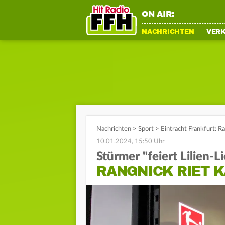
ON AIR:
NACHRICHTEN
VER
Nachrichten
>
Sport
>
Eintracht Frankfurt: R
10.01.2024, 15:50 Uhr
Stürmer "feiert Lilien-L
RANGNICK RIET K