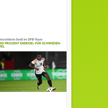
ntrachtlerin Senß im DFB-Team
100 PROZENT ENERGIE» FÜR SCHWEDEN-
IEL