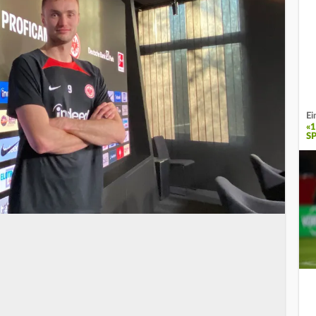
Ei
«
SP