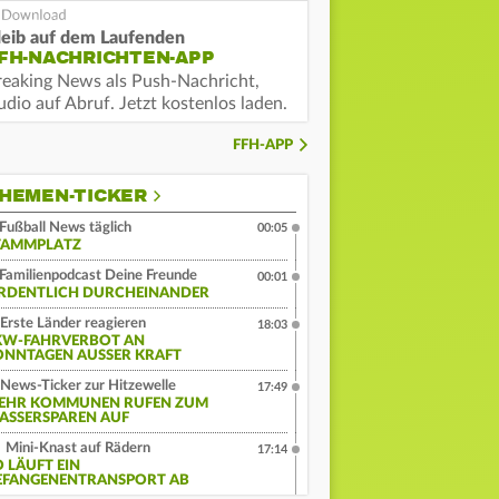
leib auf dem Laufenden
FH-NACHRICHTEN-APP
reaking News als Push-Nachricht,
dio auf Abruf. Jetzt kostenlos laden.
FFH-APP
HEMEN-TICKER
Fußball News täglich
00:05
TAMMPLATZ
Familienpodcast Deine Freunde
00:01
RDENTLICH DURCHEINANDER
Erste Länder reagieren
18:03
KW-FAHRVERBOT AN
ONNTAGEN AUSSER KRAFT
News-Ticker zur Hitzewelle
17:49
EHR KOMMUNEN RUFEN ZUM
ASSERSPAREN AUF
Mini-Knast auf Rädern
17:14
O LÄUFT EIN
EFANGENENTRANSPORT AB