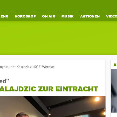
KEHR
HOROSKOP
ON AIR
MUSIK
AKTIONEN
VIDE
A
angnick riet Kalajdzic zu SGE-Wechsel
ied"
ALAJDZIC ZUR EINTRACHT