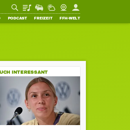
Playlist
Staupilot
Wetter
Webcam
Mein FFH
O
PODCAST
FREIZEIT
FFH-WELT
UCH INTERESSANT