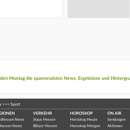
eden Montag die spannendsten News, Ergebnisse und Hintergr
n
>>>
Sport
GIONEN
VERKEHR
HOROSKOP
ON AIR
dhessen News
Staus Hessen
Horoskop Heute
Sendungen
hessen News
Blitzer Hessen
Horoskop Morgen
Aktionen