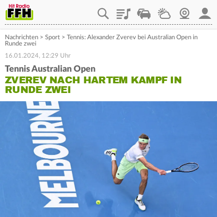
Playlist
Staupilot
Wetter
Webcam
Mein
Nachrichten
>
Sport
>
Tennis: Alexander Zverev bei Australian Open in
Runde zwei
16.01.2024, 12:29 Uhr
Tennis Australian Open
ZVEREV NACH HARTEM KAMPF IN
RUNDE ZWEI