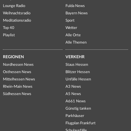
Lounge Radio
Fulda News
Weihnachtsradio
Bayern News
Meditationsradio
Sport
Top 40
Wetter
Playlist
Alle Orte
Alle Themen
REGIONEN
VERKEHR
Nordhessen News
Staus Hessen
Osthessen News
Blitzer Hessen
Mittelhessen News
Unfälle Hessen
Rhein-Main News
A3 News
Südhessen News
A5 News
A661 News
Günstig tanken
Parkhäuser
Flugplan Frankfurt
Schulausfälle