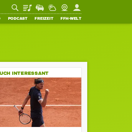
Playlist
Staupilot
Wetter
Webcam
Mein FFH
O
PODCAST
FREIZEIT
FFH-WELT
UCH INTERESSANT