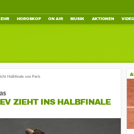
KEHR
HOROSKOP
ON AIR
MUSIK
AKTIONEN
VIDE
A
cht Halbfinale von Paris
as
V ZIEHT INS HALBFINALE