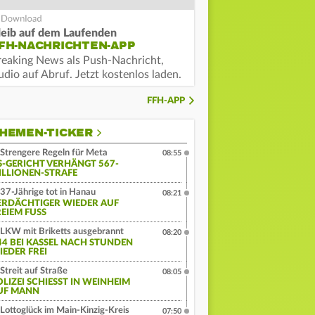
leib auf dem Laufenden
FH-NACHRICHTEN-APP
reaking News als Push-Nachricht,
dio auf Abruf. Jetzt kostenlos laden.
FFH-APP
HEMEN-TICKER
Strengere Regeln für Meta
08:55
S-GERICHT VERHÄNGT 567-
ILLIONEN-STRAFE
37-Jährige tot in Hanau
08:21
ERDÄCHTIGER WIEDER AUF
EIEM FUSS
LKW mit Briketts ausgebrannt
08:20
44 BEI KASSEL NACH STUNDEN
IEDER FREI
Streit auf Straße
08:05
LIZEI SCHIESST IN WEINHEIM A
F MANN
Lottoglück im Main-Kinzig-Kreis
07:50