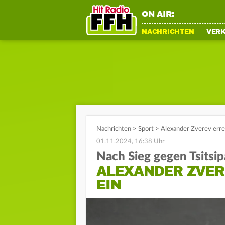
ON AIR:
NACHRICHTEN
VER
Nachrichten
>
Sport
>
Alexander Zverev errei
01.11.2024, 16:38 Uhr
Nach Sieg gegen Tsitsip
ALEXANDER ZVERE
EIN