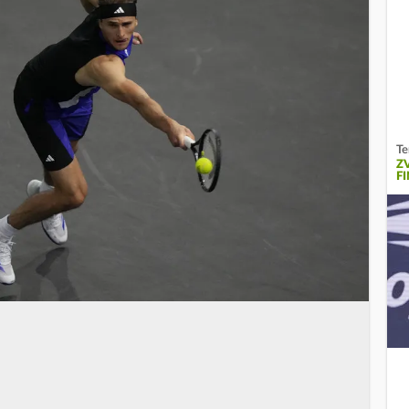
Te
Z
F