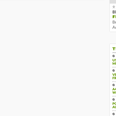
B
F
B
Au
T
U
M
V
FR
A
W
PO
U