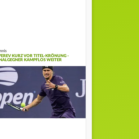
nnis
VEREV KURZ VOR TITEL-KRÖNUNG -
INALGEGNER KAMPFLOS WEITER