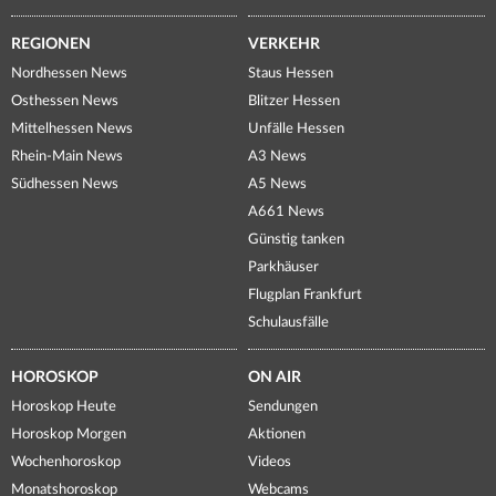
REGIONEN
VERKEHR
Nordhessen News
Staus Hessen
Osthessen News
Blitzer Hessen
Mittelhessen News
Unfälle Hessen
Rhein-Main News
A3 News
Südhessen News
A5 News
A661 News
Günstig tanken
Parkhäuser
Flugplan Frankfurt
Schulausfälle
HOROSKOP
ON AIR
Horoskop Heute
Sendungen
Horoskop Morgen
Aktionen
Wochenhoroskop
Videos
Monatshoroskop
Webcams