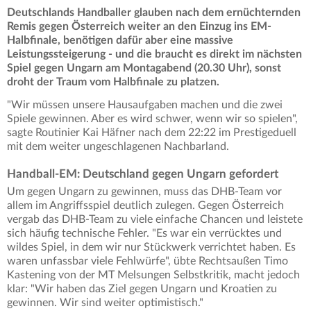
Deutschlands Handballer glauben nach dem ernüchternden
Remis gegen Österreich weiter an den Einzug ins EM-
Halbfinale, benötigen dafür aber eine massive
Leistungssteigerung - und die braucht es direkt im nächsten
Spiel gegen Ungarn am Montagabend (20.30 Uhr), sonst
droht der Traum vom Halbfinale zu platzen.
"Wir müssen unsere Hausaufgaben machen und die zwei
Spiele gewinnen. Aber es wird schwer, wenn wir so spielen",
sagte Routinier Kai Häfner nach dem 22:22 im Prestigeduell
mit dem weiter ungeschlagenen Nachbarland.
Handball-EM: Deutschland gegen Ungarn gefordert
Um gegen Ungarn zu gewinnen, muss das DHB-Team vor
allem im Angriffsspiel deutlich zulegen. Gegen Österreich
vergab das DHB-Team zu viele einfache Chancen und leistete
sich häufig technische Fehler. "Es war ein verrücktes und
wildes Spiel, in dem wir nur Stückwerk verrichtet haben. Es
waren unfassbar viele Fehlwürfe", übte Rechtsaußen Timo
Kastening von der MT Melsungen Selbstkritik, macht jedoch
klar: "Wir haben das Ziel gegen Ungarn und Kroatien zu
gewinnen. Wir sind weiter optimistisch."