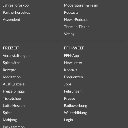
Jahreshoroskop
Moderatoren & Team
Partnerhoroskop
Podcasts
Aszendent
News-Podcast
Themen-Ticker
Voting
FREIZEIT
FFH-WELT
Veranstaltungen
FFH-App
Spielplätze
Newsletter
Rezepte
Kontakt
Meditation
Frequenzen
Ausflugsziele
Jobs
Freizeit-Tipps
Führungen
Ticketshop
Presse
Lotto Hessen
Radiowerbung
Spiele
Weiterbildung
Mahjong
Login
Backgammon