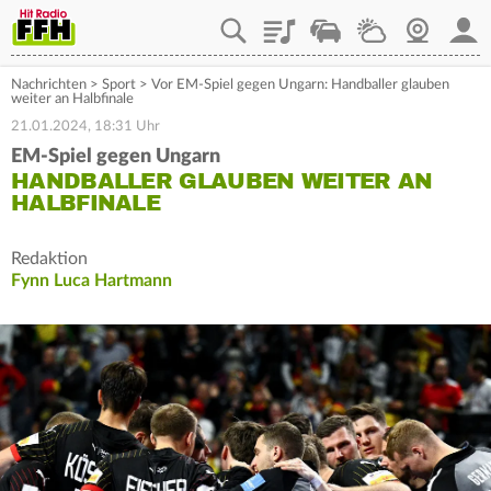
Playlist
Staupilot
Wetter
Webcam
Mein
Nachrichten
>
Sport
>
Vor EM-Spiel gegen Ungarn: Handballer glauben
weiter an Halbfinale
21.01.2024, 18:31 Uhr
EM-Spiel gegen Ungarn
HANDBALLER GLAUBEN WEITER AN
HALBFINALE
Redaktion
Fynn Luca Hartmann