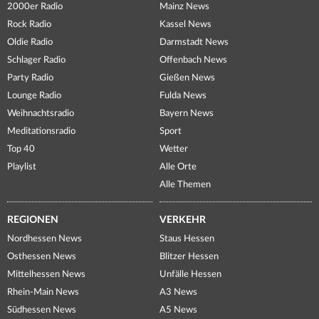
2000er Radio
Mainz News
Rock Radio
Kassel News
Oldie Radio
Darmstadt News
Schlager Radio
Offenbach News
Party Radio
Gießen News
Lounge Radio
Fulda News
Weihnachtsradio
Bayern News
Meditationsradio
Sport
Top 40
Wetter
Playlist
Alle Orte
Alle Themen
REGIONEN
VERKEHR
Nordhessen News
Staus Hessen
Osthessen News
Blitzer Hessen
Mittelhessen News
Unfälle Hessen
Rhein-Main News
A3 News
Südhessen News
A5 News