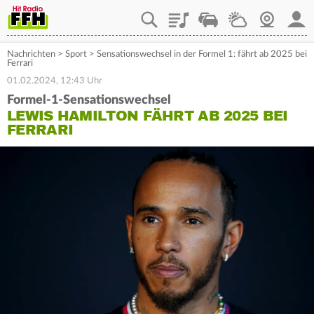
Playlist
Staupilot
Wetter
Webcam
Mein
Nachrichten
>
Sport
>
Sensationswechsel in der Formel 1: fährt ab 2025 bei
Ferrari
01.02.2024, 12:43 Uhr
Formel-1-Sensationswechsel
LEWIS HAMILTON FÄHRT AB 2025 BEI
FERRARI