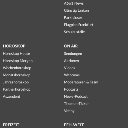
A661 News
Günstig tanken
Parkhäuser
Flugplan Frankfurt
Schulausfälle
HOROSKOP
ON AIR
Horoskop Heute
Sendungen
Horoskop Morgen
Aktionen
Wochenhoroskop
Videos
Monatshoroskop
Webcams
Jahreshoroskop
Moderatoren & Team
Partnerhoroskop
Podcasts
Aszendent
News-Podcast
Themen-Ticker
Voting
FREIZEIT
FFH-WELT