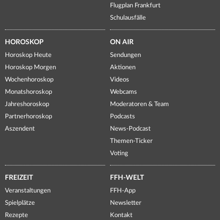
Flugplan Frankfurt
Schulausfälle
HOROSKOP
ON AIR
Horoskop Heute
Sendungen
Horoskop Morgen
Aktionen
Wochenhoroskop
Videos
Monatshoroskop
Webcams
Jahreshoroskop
Moderatoren & Team
Partnerhoroskop
Podcasts
Aszendent
News-Podcast
Themen-Ticker
Voting
FREIZEIT
FFH-WELT
Veranstaltungen
FFH-App
Spielplätze
Newsletter
Rezepte
Kontakt