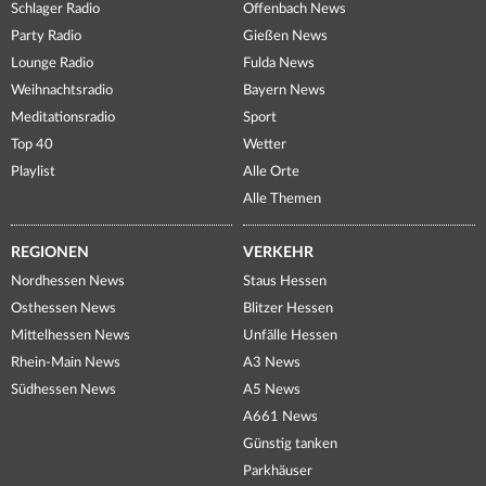
Schlager Radio
Offenbach News
Party Radio
Gießen News
Lounge Radio
Fulda News
Weihnachtsradio
Bayern News
Meditationsradio
Sport
Top 40
Wetter
Playlist
Alle Orte
Alle Themen
REGIONEN
VERKEHR
Nordhessen News
Staus Hessen
Osthessen News
Blitzer Hessen
Mittelhessen News
Unfälle Hessen
Rhein-Main News
A3 News
Südhessen News
A5 News
A661 News
Günstig tanken
Parkhäuser