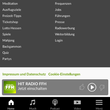
Meditation
Frequenzen
Ausflugsziele
Jobs
Freizeit-Tipps
Führungen
Ticketshop
Presse
Lotto Hessen
Radiowerbung
Spiele
Weiterbildung
Mahjong
Login
Backgammon
Quiz
Partys
Impressum und Datenschutz
Cookie-Einstellungen
HIT RADIO FFH
Jetzt einschalten
Home
Musik
Podcast
Video
Menü