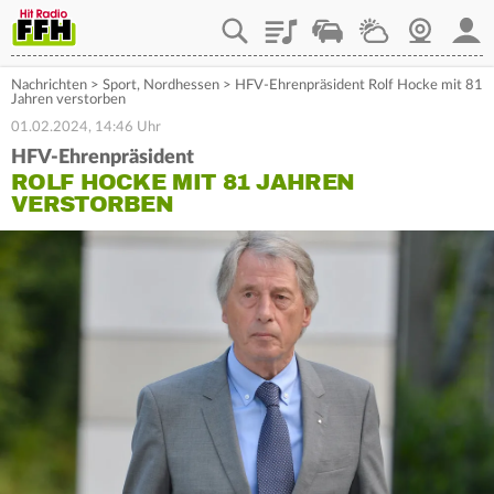
Playlist
Staupilot
Wetter
Webcam
Mein
Nachrichten
>
Sport
,
Nordhessen
>
HFV-Ehrenpräsident Rolf Hocke mit 81
Jahren verstorben
01.02.2024, 14:46 Uhr
HFV-Ehrenpräsident
ROLF HOCKE MIT 81 JAHREN
VERSTORBEN