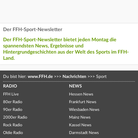
Der FFH-Sport-Newsletter
Der FFH-Sport-Newsletter bietet jeden Montag die
spannendsten News, Ergebnisse und
Hintergrundgeschichten aus der Welt des Sports im FFH-
Land.
Du bist hier:
www.FFH.de
>>>
Nachrichten
>>>
Sport
RADIO
NEWS
FFH Live
Hessen News
80er Radio
Frankfurt News
90er Radio
Wiesbaden News
2000er Radio
Mainz News
Rock Radio
Kassel News
Oldie Radio
Darmstadt News