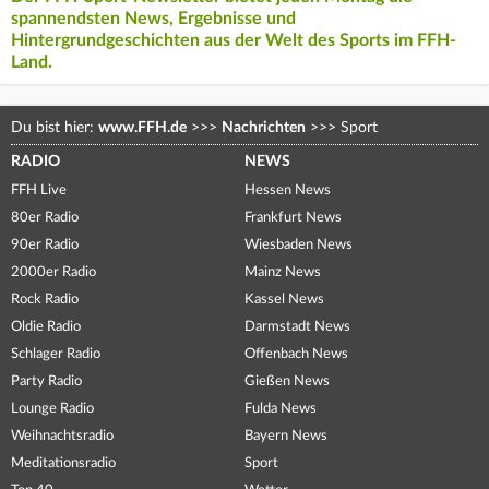
spannendsten News, Ergebnisse und
Hintergrundgeschichten aus der Welt des Sports im FFH-
Land.
Du bist hier:
www.FFH.de
>>>
Nachrichten
>>>
Sport
RADIO
NEWS
FFH Live
Hessen News
80er Radio
Frankfurt News
90er Radio
Wiesbaden News
2000er Radio
Mainz News
Rock Radio
Kassel News
Oldie Radio
Darmstadt News
Schlager Radio
Offenbach News
Party Radio
Gießen News
Lounge Radio
Fulda News
Weihnachtsradio
Bayern News
Meditationsradio
Sport