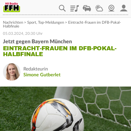
Playlist
Staupilot
Wetter
Webcam
Mein
Nachrichten
>
Sport
,
Top-Meldungen
>
Eintracht-Frauen im DFB-Pokal-
Halbfinale
05.03.2024, 20:30 Uhr
Jetzt gegen Bayern München
EINTRACHT-FRAUEN IM DFB-POKAL-
HALBFINALE
Redakteurin
Simone Gutberlet