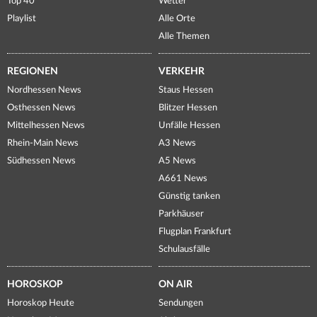
Top 40
Wetter
Playlist
Alle Orte
Alle Themen
REGIONEN
VERKEHR
Nordhessen News
Staus Hessen
Osthessen News
Blitzer Hessen
Mittelhessen News
Unfälle Hessen
Rhein-Main News
A3 News
Südhessen News
A5 News
A661 News
Günstig tanken
Parkhäuser
Flugplan Frankfurt
Schulausfälle
HOROSKOP
ON AIR
Horoskop Heute
Sendungen