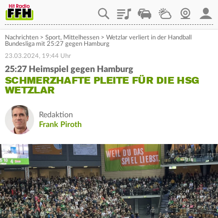
Playlist
Staupilot
Wetter
Webcam
Mein
Nachrichten
>
Sport
,
Mittelhessen
>
Wetzlar verliert in der Handball
Bundesliga mit 25:27 gegen Hamburg
23.03.2024, 19:44 Uhr
25:27 Heimspiel gegen Hamburg
SCHMERZHAFTE PLEITE FÜR DIE HSG
WETZLAR
Redaktion
Frank Piroth