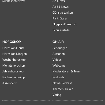
Südhessen News
A5 News
A661 News
Günstig tanken
Parkhäuser
Flugplan Frankfurt
Schulausfälle
HOROSKOP
ON AIR
Horoskop Heute
Sendungen
Horoskop Morgen
Aktionen
Wochenhoroskop
Videos
Monatshoroskop
Webcams
Jahreshoroskop
Moderatoren & Team
Partnerhoroskop
Podcasts
Aszendent
News-Podcast
Themen-Ticker
Voting