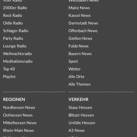
90er Radio
Wiesbaden News
2000er Radio
Mainz News
Rock Radio
Kassel News
Oldie Radio
Darmstadt News
Schlager Radio
Offenbach News
Party Radio
Gießen News
Lounge Radio
Fulda News
Weihnachtsradio
Bayern News
Meditationsradio
Sport
Top 40
Wetter
Playlist
Alle Orte
Alle Themen
REGIONEN
VERKEHR
Nordhessen News
Staus Hessen
Osthessen News
Blitzer Hessen
Mittelhessen News
Unfälle Hessen
Rhein-Main News
A3 News