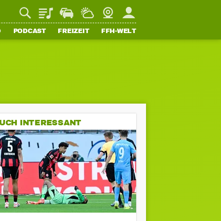
Playlist
Staupilot
Wetter
Webcam
Mein FFH
O
PODCAST
FREIZEIT
FFH-WELT
UCH INTERESSANT