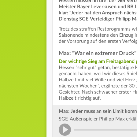
Hessen müssen in drei der vier ve
Meister Bayer Leverkusen und RB Lei
klar: "Jeder hat den Anspruch nächst
Dienstag SGE-Verteidiger Philipp M
Trotz des straffen Restprogramms wi
Saisonende mindestens den Einzug i
der Vorsprung auf den ersten Verfol
Max: "War ein extremer Druck"
Der wichtige Sieg am Freitagabend
Hessen "sehr gut" getan, bestätigte 
gemacht haben, weil wir dieses Spie
Halbzeit mit viel Wille und viel Herz 
nächsten Wochen", ergänzte der 30-
Gesichter. Nach schwacher erster Hal
Halbzeit richtig auf.
Max: Jeder muss an sein Limit kom
SGE-Außenspieler Philipp Max erklär