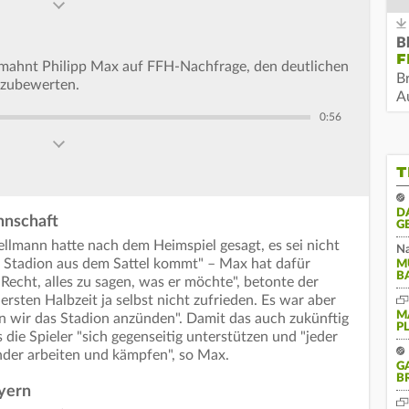
B
F
mahnt Philipp Max auf FFH-Nachfrage, den deutlichen
B
rzubewerten.
Au
0:56
T
D
nnschaft
G
llmann hatte nach dem Heimspiel gesagt, es sei nicht
Na
s Stadion aus dem Sattel kommt" – Max hat dafür
M
B
Recht, alles zu sagen, was er möchte", betonte der
ersten Halbzeit ja selbst nicht zufrieden. Es war aber
M
nn wir das Stadion anzünden". Damit das auch zukünftig
P
 die Spieler "sich gegenseitig unterstützen und "jeder
nder arbeiten und kämpfen", so Max.
G
B
ayern