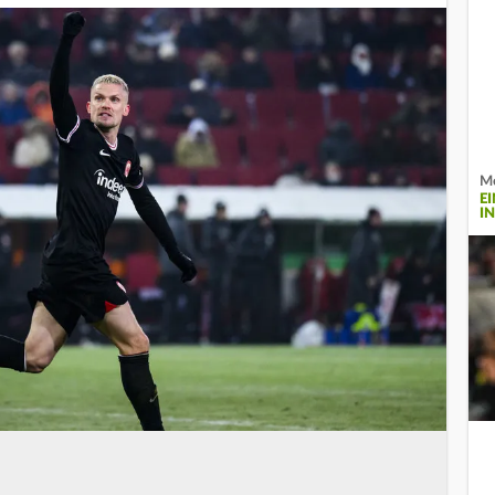
Me
E
I