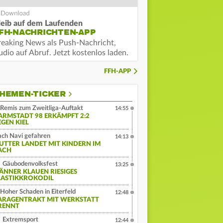
leib auf dem Laufenden
FH-NACHRICHTEN-APP
reaking News als Push-Nachricht,
dio auf Abruf. Jetzt kostenlos laden.
FFH-APP
HEMEN-TICKER
Remis zum Zweitliga-Auftakt
14:55
ARMSTADT 98 ERKÄMPFT 2:2
EGEN KIEL
ch Navi gefahren
14:13
UTTER LANDET MIT KINDERN IM
ACH
Gäubodenvolksfest
13:25
ÄNNER KLAUEN RIESIGES
LASTIKKROKODIL
Hoher Schaden in Eiterfeld
12:48
ARAGENTRAKT MIT WERKSTATT
RENNT
Extremsport
12:44