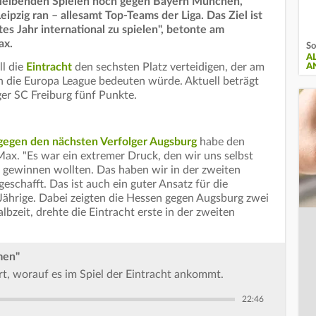
rbleibenden Spielen noch gegen Bayern München,
pzig ran – allesamt Top-Teams der Liga. Das Ziel ist
es Jahr international zu spielen", betonte am
ax.
So
A
ll die
Eintracht
den sechsten Platz verteidigen, der am
A
n die Europa League bedeuten würde. Aktuell beträgt
ger SC Freiburg fünf Punkte.
 gegen den nächsten Verfolger Augsburg
habe den
Max. "Es war ein extremer Druck, den wir uns selbst
l gewinnen wollten. Das haben wir in der zweiten
geschafft. Das ist auch ein guter Ansatz für die
Jährige. Dabei zeigten die Hessen gegen Augsburg zwei
bzeit, drehte die Eintracht erste in der zweiten
men"
t, worauf es im Spiel der Eintracht ankommt.
22:46