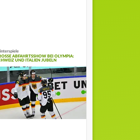
nterspiele
ROSSE ABFAHRTSSHOW BEI OLYMPIA: S
HWEIZ UND ITALIEN JUBELN