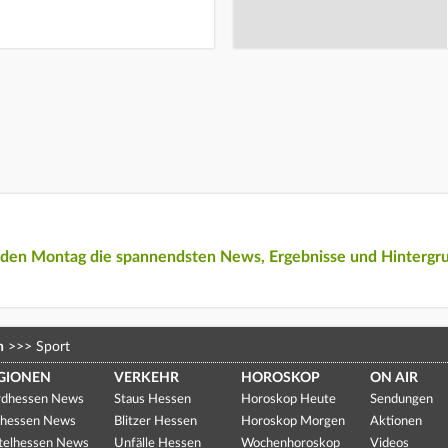
eden Montag die spannendsten News, Ergebnisse und Hintergr
n
>>>
Sport
GIONEN
VERKEHR
HOROSKOP
ON AIR
dhessen News
Staus Hessen
Horoskop Heute
Sendungen
hessen News
Blitzer Hessen
Horoskop Morgen
Aktionen
telhessen News
Unfälle Hessen
Wochenhoroskop
Videos