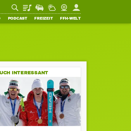
Playlist
Staupilot
Wetter
Webcam
Mein FFH
O
PODCAST
FREIZEIT
FFH-WELT
UCH INTERESSANT