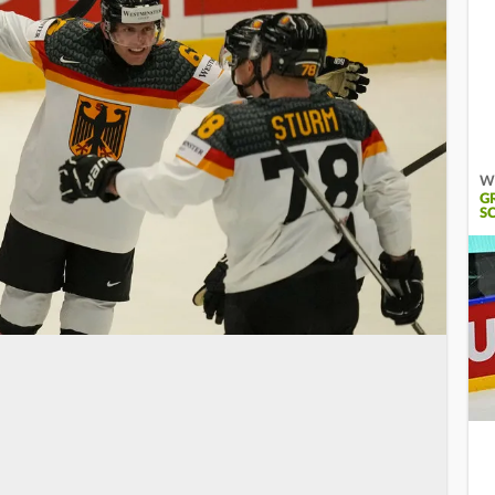
Wi
G
C