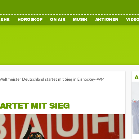
KEHR
HOROSKOP
ON AIR
MUSIK
AKTIONEN
VIDE
A
Weltmeister Deutschland startet mit Sieg in Eishockey-WM
ARTET MIT SIEG