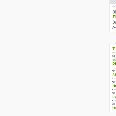
B
F
B
Au
T
M
D
P
H
R
O