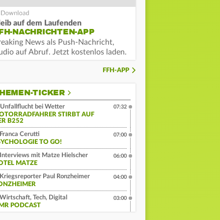
leib auf dem Laufenden
FH-NACHRICHTEN-APP
reaking News als Push-Nachricht,
dio auf Abruf. Jetzt kostenlos laden.
FFH-APP
HEMEN-TICKER
Unfallflucht bei Wetter
07:32
OTORRADFAHRER STIRBT AUF
ER B252
Franca Cerutti
07:00
SYCHOLOGIE TO GO!
Interviews mit Matze Hielscher
06:00
OTEL MATZE
Kriegsreporter Paul Ronzheimer
04:00
ONZHEIMER
Wirtschaft, Tech, Digital
03:00
MR PODCAST