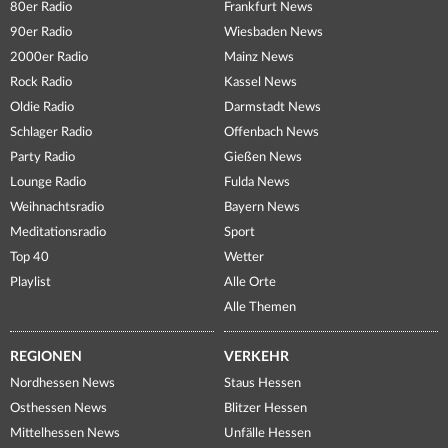
80er Radio
Frankfurt News
90er Radio
Wiesbaden News
2000er Radio
Mainz News
Rock Radio
Kassel News
Oldie Radio
Darmstadt News
Schlager Radio
Offenbach News
Party Radio
Gießen News
Lounge Radio
Fulda News
Weihnachtsradio
Bayern News
Meditationsradio
Sport
Top 40
Wetter
Playlist
Alle Orte
Alle Themen
REGIONEN
VERKEHR
Nordhessen News
Staus Hessen
Osthessen News
Blitzer Hessen
Mittelhessen News
Unfälle Hessen