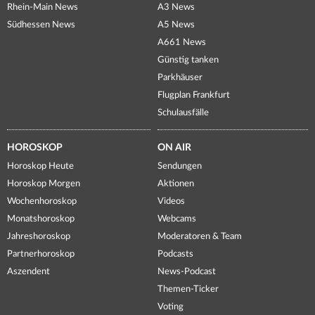
Rhein-Main News
A3 News
Südhessen News
A5 News
A661 News
Günstig tanken
Parkhäuser
Flugplan Frankfurt
Schulausfälle
HOROSKOP
ON AIR
Horoskop Heute
Sendungen
Horoskop Morgen
Aktionen
Wochenhoroskop
Videos
Monatshoroskop
Webcams
Jahreshoroskop
Moderatoren & Team
Partnerhoroskop
Podcasts
Aszendent
News-Podcast
Themen-Ticker
Voting