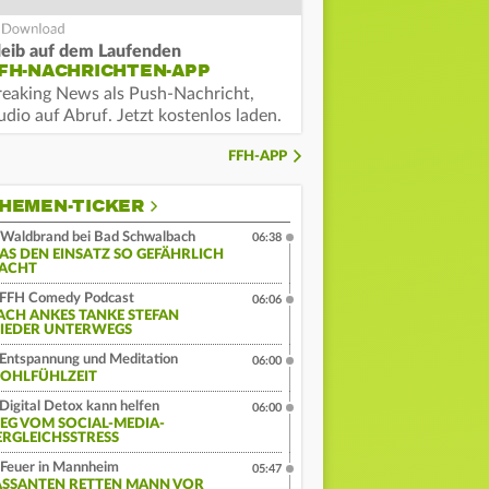
leib auf dem Laufenden
FH-NACHRICHTEN-APP
reaking News als Push-Nachricht,
dio auf Abruf. Jetzt kostenlos laden.
FFH-APP
HEMEN-TICKER
Waldbrand bei Bad Schwalbach
06:38
AS DEN EINSATZ SO GEFÄHRLICH
ACHT
FFH Comedy Podcast
06:06
ACH ANKES TANKE STEFAN
IEDER UNTERWEGS
Entspannung und Meditation
06:00
OHLFÜHLZEIT
Digital Detox kann helfen
06:00
EG VOM SOCIAL-MEDIA-
ERGLEICHSSTRESS
Feuer in Mannheim
05:47
ASSANTEN RETTEN MANN VOR