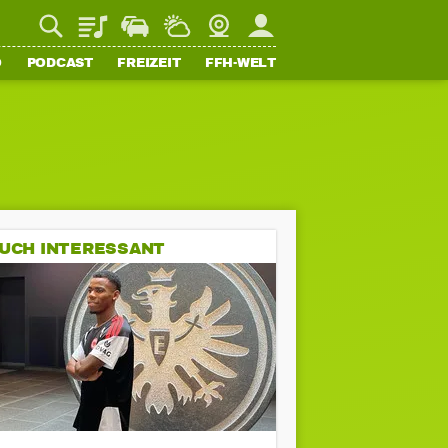
Playlist
Staupilot
Wetter
Webcam
Mein FFH
O
PODCAST
FREIZEIT
FFH-WELT
UCH INTERESSANT