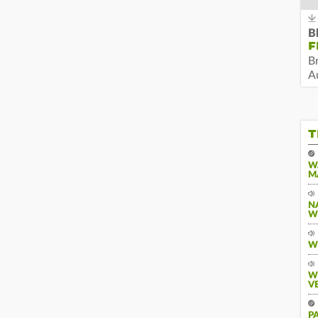
B
F
B
Au
T
W
M
N
W
W
W
V
P