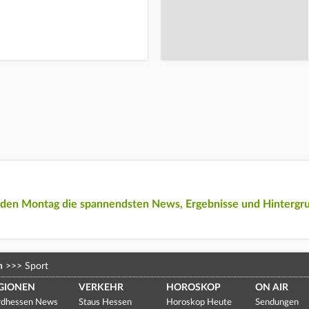
eden Montag die spannendsten News, Ergebnisse und Hintergr
n
>>>
Sport
GIONEN
VERKEHR
HOROSKOP
ON AIR
dhessen News
Staus Hessen
Horoskop Heute
Sendungen