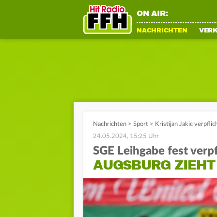
ON AIR:
NACHRICHTEN
VER
Nachrichten
>
Sport
>
Kristijan Jakic verpfl
24.05.2024, 15:25 Uhr
SGE Leihgabe fest verpf
AUGSBURG ZIEHT 