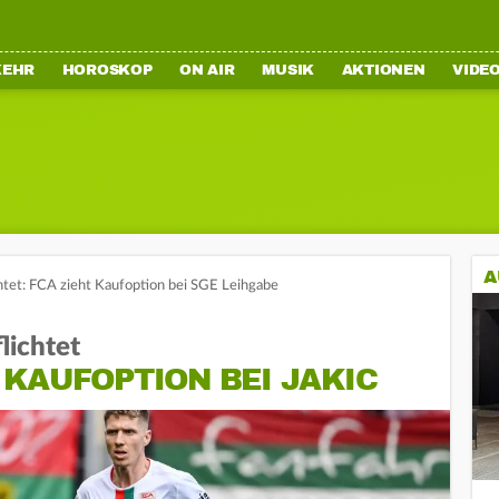
KEHR
HOROSKOP
ON AIR
MUSIK
AKTIONEN
VIDE
A
ichtet: FCA zieht Kaufoption bei SGE Leihgabe
lichtet
KAUFOPTION BEI JAKIC