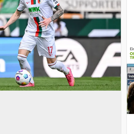
Ei
O
T