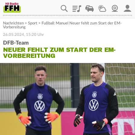
Playlist
Staupilot
Wetter
Webcam
Mein
Nachrichten
>
Sport
>
Fußball: Manuel Neuer fehlt zum Start der EM-
Vorbereitung
26.05.2024, 15:20 Uhr
DFB-Team
NEUER FEHLT ZUM START DER EM-
VORBEREITUNG