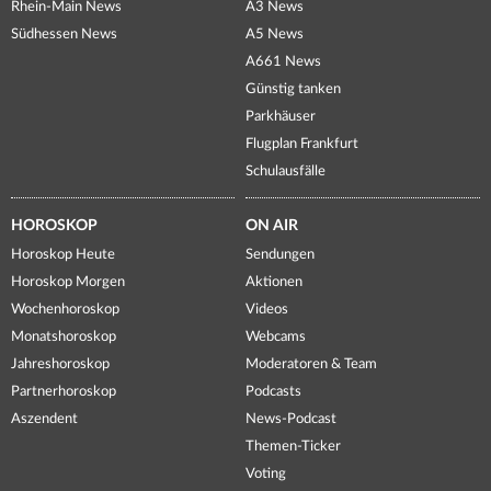
Rhein-Main News
A3 News
Südhessen News
A5 News
A661 News
Günstig tanken
Parkhäuser
Flugplan Frankfurt
Schulausfälle
HOROSKOP
ON AIR
Horoskop Heute
Sendungen
Horoskop Morgen
Aktionen
Wochenhoroskop
Videos
Monatshoroskop
Webcams
Jahreshoroskop
Moderatoren & Team
Partnerhoroskop
Podcasts
Aszendent
News-Podcast
Themen-Ticker
Voting