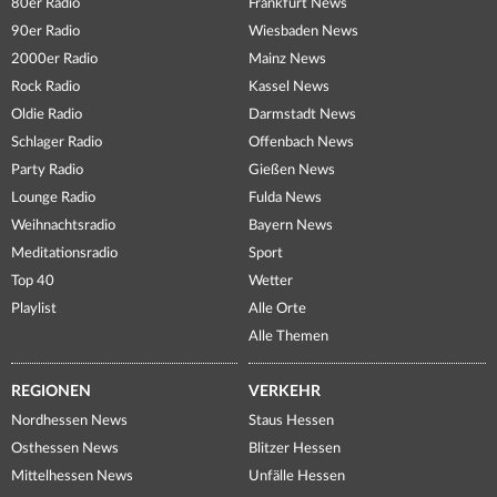
80er Radio
Frankfurt News
90er Radio
Wiesbaden News
2000er Radio
Mainz News
Rock Radio
Kassel News
Oldie Radio
Darmstadt News
Schlager Radio
Offenbach News
Party Radio
Gießen News
Lounge Radio
Fulda News
Weihnachtsradio
Bayern News
Meditationsradio
Sport
Top 40
Wetter
Playlist
Alle Orte
Alle Themen
REGIONEN
VERKEHR
Nordhessen News
Staus Hessen
Osthessen News
Blitzer Hessen
Mittelhessen News
Unfälle Hessen