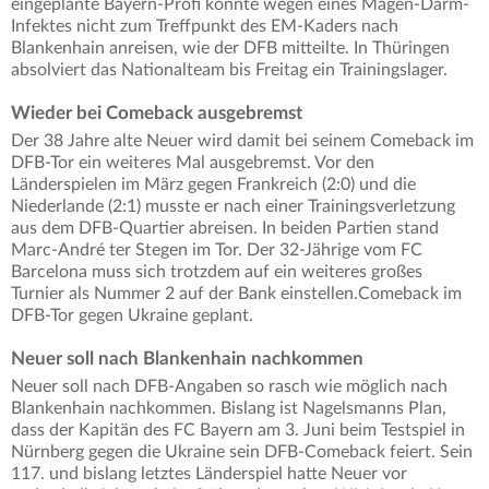
eingeplante Bayern-Profi konnte wegen eines Magen-Darm-
Infektes nicht zum Treffpunkt des EM-Kaders nach
Blankenhain anreisen, wie der DFB mitteilte. In Thüringen
absolviert das Nationalteam bis Freitag ein Trainingslager.
Wieder bei Comeback ausgebremst
Der 38 Jahre alte Neuer wird damit bei seinem Comeback im
DFB-Tor ein weiteres Mal ausgebremst. Vor den
Länderspielen im März gegen Frankreich (2:0) und die
Niederlande (2:1) musste er nach einer Trainingsverletzung
aus dem DFB-Quartier abreisen. In beiden Partien stand
Marc-André ter Stegen im Tor. Der 32-Jährige vom FC
Barcelona muss sich trotzdem auf ein weiteres großes
Turnier als Nummer 2 auf der Bank einstellen.Comeback im
DFB-Tor gegen Ukraine geplant.
Neuer soll nach Blankenhain nachkommen
Neuer soll nach DFB-Angaben so rasch wie möglich nach
Blankenhain nachkommen. Bislang ist Nagelsmanns Plan,
dass der Kapitän des FC Bayern am 3. Juni beim Testspiel in
Nürnberg gegen die Ukraine sein DFB-Comeback feiert. Sein
117. und bislang letztes Länderspiel hatte Neuer vor