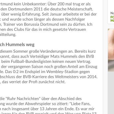
rtmund kein Unbekannter: Über 200 mal trug er als
it den Dortmundern 2011 die deutsche Meisterschaft.
Na
h über wenig Erfahrung. Seit Januar arbeitete er bei der
F
ic und wurde schon länger als dessen Nachfolger
M
re, Trainer von Borussia Dortmund sein zu dürfen. Ich
hen des Clubs für das in mich gesetzte Vertrauen
itteilung.
uch Hummels weg
 diesem Sommer große Veränderungen an. Bereits kurz
kannt, dass auch Verteidiger Mats Hummels den BVB
t beim Fußball-Bundesligisten keinen neuen Vertrag.
n der vergangenen Saison noch großen Anteil am Einzug
e. Das 0:2 im Endspiel im Wembley-Stadion gegen
bschluss der BVB-Karriere des Weltmeisters von 2014.
das verriet der Profi zunächst nicht.
ie "Ruhr Nachrichten" über den Abschied des
lung wurde der Abwehrspieler so zitiert: "Liebe Fans,
n nach insgesamt über 13 Jahren ein Ende. Es war mir
o lange für den BVB gespielt und den Weg von Platz 13