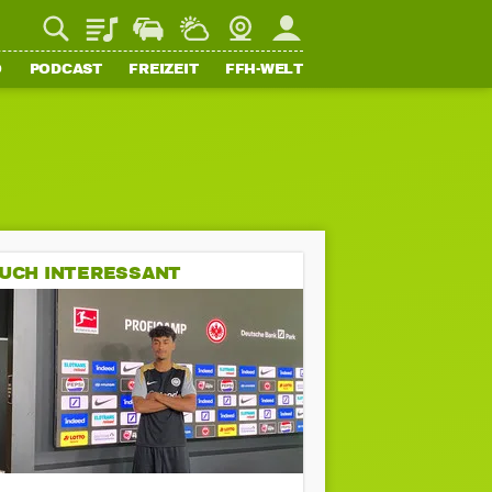
Playlist
Staupilot
Wetter
Webcam
Mein FFH
O
PODCAST
FREIZEIT
FFH-WELT
UCH INTERESSANT