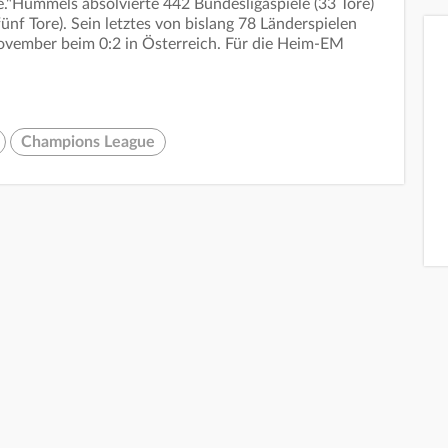
"Hummels absolvierte 442 Bundesligaspiele (33 Tore)
nf Tore). Sein letztes von bislang 78 Länderspielen
ember beim 0:2 in Österreich. Für die Heim-EM
Champions League