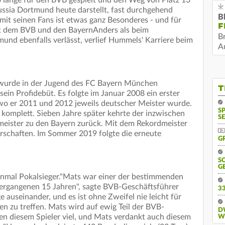
ussia Dortmund heute darstellt, fast durchgehend
B
mit seinen Fans ist etwas ganz Besonderes - und für
F
mit dem BVB und den BayernAnders als beim
B
und ebenfalls verlässt, verlief Hummels' Karriere beim
Au
 wurde in der Jugend des FC Bayern München
T
ein Profidebüt. Es folgte im Januar 2008 ein erster
o er 2011 und 2012 jeweils deutscher Meister wurde.
S
komplett. Sieben Jahre später kehrte der inzwischen
SE
meister zu den Bayern zurück. Mit dem Rekordmeister
rschaften. Im Sommer 2019 folgte die erneute
G
S
G
nmal Pokalsieger."Mats war einer der bestimmenden
vergangenen 15 Jahren", sagte BVB-Geschäftsführer
3
auseinander, und es ist ohne Zweifel nie leicht für
gen zu treffen. Mats wird auf ewig Teil der BVB-
D
n diesem Spieler viel, und Mats verdankt auch diesem
W