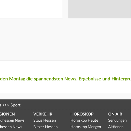
eden Montag die spannendsten News, Ergebnisse und Hintergr
n
>>>
Sport
GIONEN
VERKEHR
HOROSKOP
ON AIR
dhessen News
Staus Hessen
Horoskop Heute
Sendungen
hessen News
Blitzer Hessen
Horoskop Morgen
Aktionen