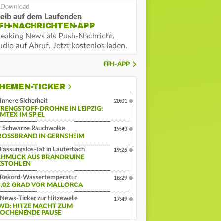
leib auf dem Laufenden
FH-NACHRICHTEN-APP
reaking News als Push-Nachricht,
dio auf Abruf. Jetzt kostenlos laden.
FFH-APP
HEMEN-TICKER
Innere Sicherheit
20:01
PRENGSTOFF-DROHNE IN LEIPZIG:
MTEX IM SPIEL
Schwarze Rauchwolke
19:43
ROSSBRAND IN GERNSHEIM
Fassungslos-Tat in Lauterbach
19:25
CHMUCK AUS BRANDRUINE
ESTOHLEN
Rekord-Wassertemperatur
18:29
3,02 GRAD VOR MALLORCA
News-Ticker zur Hitzewelle
17:49
WD: HITZE MACHT ZUM
OCHENENDE PAUSE