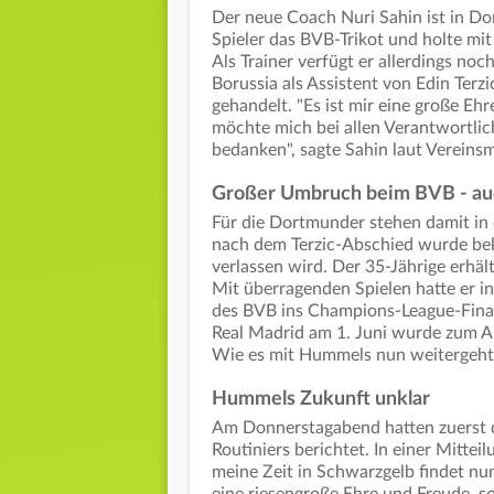
Der neue Coach Nuri Sahin ist in Do
Spieler das BVB-Trikot und holte m
Als Trainer verfügt er allerdings noc
Borussia als Assistent von Edin Terz
gehandelt. "Es ist mir eine große Eh
möchte mich bei allen Verantwortlic
bedanken", sagte Sahin laut Vereinsm
Großer Umbruch beim BVB - a
Für die Dortmunder stehen damit in
nach dem Terzic-Abschied wurde be
verlassen wird.
Der 35-Jährige erhäl
Mit überragenden Spielen hatte er i
des BVB ins Champions-League-Final
Real Madrid am 1. Juni wurde zum A
Wie es mit Hummels nun weitergeht, 
Hummels Zukunft unklar
Am Donnerstagabend hatten zuerst d
Routiniers berichtet. In einer Mittei
meine Zeit in Schwarzgelb findet nu
eine riesengroße Ehre und Freude, s