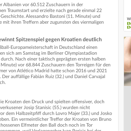
r Albanien vor 60.512 Zuschauern in der
en Traumstart und erzielte nach gerade einmal 22
Geschichte. Alessandro Bastoni (11. Minute) und
We
ie mit ihren Treffern aber zugunsten des viermaligen
E
E
ewinnt Spitzenspiel gegen Kroatien deutlich
ußball-Europameisterschaft in Deutschland einen
zten sich am Samstag im Berliner Olympiastadion
n durch. Nach einer taktisch geprägten ersten halben
 Minute) vor 68.844 Zuschauern den Torreigen für den
rmer von Atlético Madrid hatte schon 2016 und 2021
 Der auffällige Fabián Ruiz (32.) und Daniel Carvajal
ch.
e Kroaten den Druck und spielten offensiver, doch
verkusener Josip Stanisic (55.) wurden nicht
r dem Halbzeitpfiff durch Lovro Majer (33.) und Josko
eben. Ein vermeintlicher Treffer der Kroaten von Bruno
schossenen Elfmeter den Ball doch noch im Tor
enommen, weil Vorlagengeber Ivan Perisic bei der