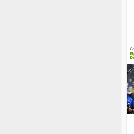
Ge
E
D