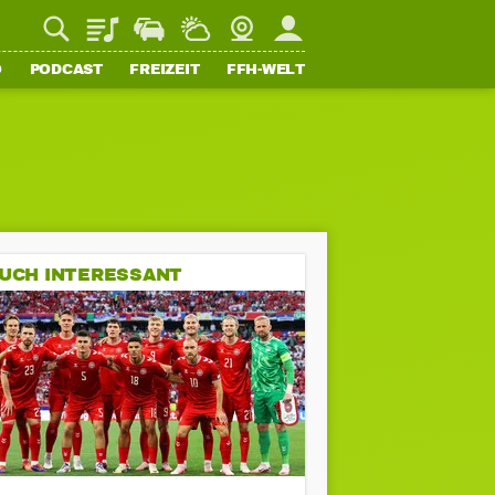
Playlist
Staupilot
Wetter
Webcam
Mein FFH
O
PODCAST
FREIZEIT
FFH-WELT
UCH INTERESSANT