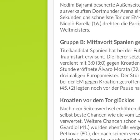
Nedim Bajrami bescherte Außenseite
ausverkauften Dortmunder Arena ein
Sekunden das schnellste Tor der EM-
Nicolò Barella (16.) drehten die Part
Weltmeisters.
Gruppe B: Mitfavorit Spanien g
Titelkandidat Spanien hat bei der F
Traumstart erwischt. Die Iberer set
verdient mit 3:0 (3:0) gegen Kroatie
Stunde eröffnete Álvaro Morata (29.
dreimaligen Europameister. Der Stü
bei der EM gegen Kroatien getroffen.
(45.+2) legten noch vor der Pause na
Kroatien vor dem Tor glücklos
Nach dem Seitenwechsel erhöhten di
selbst beste Chancen wie die vom Le
verwertet. Weitere Chancen schon vo
Gvardiol (41.) wurden ebenfalls verg
Petkovic (80.), der nach seinem ver
unterbringen konnte, wurde zurückg