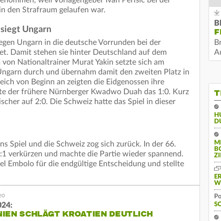
in den Strafraum gelaufen war.
B
siegt Ungarn
F
gegen Ungarn in die deutsche Vorrunden bei der
B
et. Damit stehen sie hinter Deutschland auf dem
Au
 von Nationaltrainer Murat Yakin setzte sich am
 Ungarn durch und übernahm damit den zweiten Platz in
eich von Beginn an zeigten die Eidgenossen ihre
elte der frühere Nürnberger Kwadwo Duah das 1:0. Kurz
T
scher auf 2:0. Die Schweiz hatte das Spiel in dieser
H
D
M
s Spiel und die Schweiz zog sich zurück. In der 66.
B
:1 verkürzen und machte die Partie wieder spannend.
Z
el Embolo für die endgültige Entscheidung und stellte
E
W
Po
24:
S
IEN SCHLÄGT KROATIEN DEUTLICH