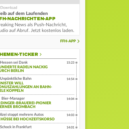
leib auf dem Laufenden
FH-NACHRICHTEN-APP
reaking News als Push-Nachricht,
dio auf Abruf. Jetzt kostenlos laden.
FFH-APP
HEMEN-TICKER
Hessen sei Dank
15:23
UNDERTE RADELN NACKIG
URCH BERLIN
Unpünktliche Bahn
14:54
INISTER WILL
ONUSZAHLUNGEN AN BAHN-
IELE KOPPELN
Bier-Manager
14:04
RDINGER-BRAUEREI-PIONIER
ERNER BROMBACH
lizei stoppt mehrere Autos
14:03
CHÜSSE BEI HOCHZEITSKORSO
Schock in Frankfurt
14:01