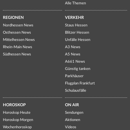
Alle Themen
REGIONEN
VERKEHR
Nordhessen News
Staus Hessen
Osthessen News
Blitzer Hessen
Mittelhessen News
Unfälle Hessen
Rhein-Main News
A3 News
Südhessen News
A5 News
A661 News
Günstig tanken
Parkhäuser
Flugplan Frankfurt
Schulausfälle
HOROSKOP
ON AIR
Horoskop Heute
Sendungen
Horoskop Morgen
Aktionen
Wochenhoroskop
Videos