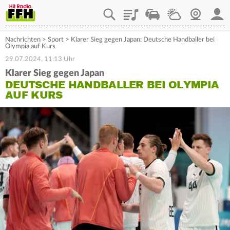
Playlist
Staupilot
Wetter
Webcam
Mein
Nachrichten
>
Sport
>
Klarer Sieg gegen Japan: Deutsche Handballer bei
Olympia auf Kurs
29.07.2024, 11:13 Uhr
Klarer Sieg gegen Japan
DEUTSCHE HANDBALLER BEI OLYMPIA
AUF KURS